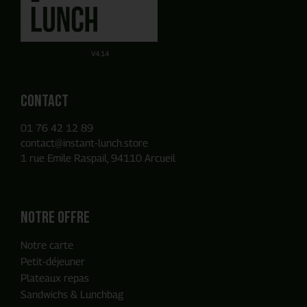
Obtenez un devis par E-mail de manière autonome sur la
Ou utilisez notre Formulaire de contact
base des produits que vous avez ajouté à votre panier.
V4.14
Contact
01 76 42 12 89
contact@instant-lunch.store
1 rue Emile Raspail, 94110 Arcueil
Notre offre
Notre carte
Petit-déjeuner
Plateaux repas
Sandwichs & Lunchbag