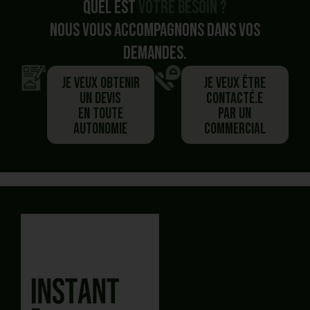
Quel est
votre besoin ?
Nous vous accompagnons dans vos
demandes.
Je veux obtenir
Je veux être
un devis
contacté.e
en toute
par un
autonomie
commercial
Vous avez commencé un panier,
Besoin de plus d'information ?
Vous préférez
être
Vous souhaitez
générer un devis PDF
En autonomie et rapidement ?
recontacté.E
J'obtiens mon devis en ligne
Planifier un rendez-vous
avec un commercial
en quelques clics