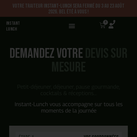
Votre traiteur Instant-Lunch sera fermé du 3 au 23 août
2026. Bel été à vous !
0
INSTANT
LUNCH
Demandez votre
devis sur
mesure
Petit-déjeuner, déjeuner, pause gourmande,
cocktails & réceptions…
Instant-Lunch vous accompagne sur tous les
moments de la journée