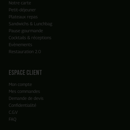
Notre carte
Petit-déjeuner
Plateaux repas
Sandwichs & Lunchbag
Pause gourmande
Cocktails & réceptions
Evènements
Restauration 2.0
ENVOYER MA DEMANDE
espace client
Mon compte
Notre équipe reviendra vers vous
Mes commandes
en moins de 24h, c'est promis
Demande de devis
Confidentialité
C.G.V
FAQ