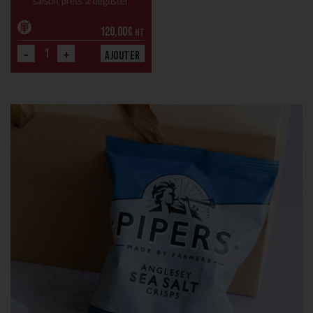
saison, prêts à déguster.
120,00
€
HT
-
+
Ajouter