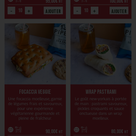
95,00
€
100,00
€
HT
HT
-
+
-
+
Ajouter
Ajouter
Focaccia Veggie
Wrap Pastrami
Une focaccia moelleuse, garnie
Le goût new-yorkais à portée
de légumes frais et savoureux,
de main : pastrami savoureux,
pour une expérience
pickles croquants et sauce
végétarienne gourmande et
onctueuse dans un wrap
pleine de fraîcheur.
moelleux.
90,00
€
80,00
€
HT
HT