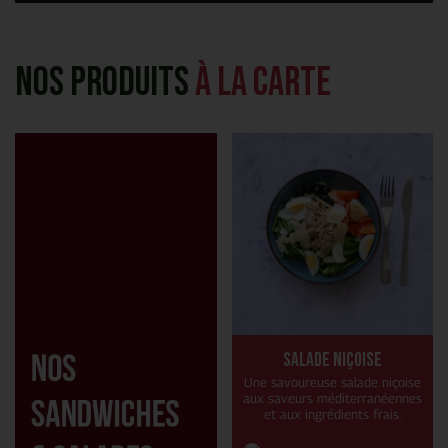
Nos produits
à la carte
Salade niçoise
Une savoureuse salade niçoise
aux saveurs méditerranéennes
et aux ingrédients frais.