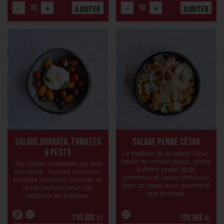
-
+
-
+
Ajouter
Ajouter
Salade Burrata, tomates
Salade Penne César
& pesto
Le meilleur de la salade César
twisté en version pasta : penne
Une salade ensoleillée qui sent
al dente, poulet grillé,
bon l’Italie : burrata crémeuse,
parmesan et sauce onctueuse
tomates anciennes juteuses et
pour un repas aussi gourmand
pesto parfumé pour une
que pratique.
explosion de fraîcheur.
110,00
€
120,00
€
HT
HT