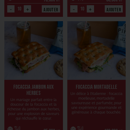
HT
HT
-
+
-
+
Ajouter
Ajouter
Focaccia Jambon aux
Focaccia Mortadelle
herbes
Un délice à l’italienne : focaccia
moelleuse, mortadelle
Un mariage parfait entre la
savoureuse et parfumée, pour
douceur de la focaccia et la
une expérience gourmande et
richesse du jambon aux herbes,
généreuse à chaque bouchée.
pour une explosion de saveurs
qui réchauffe le cœur.