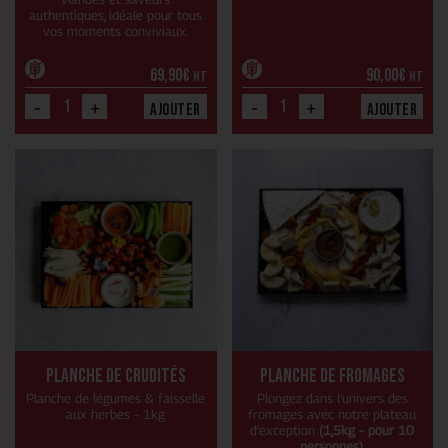
authentiques, idéale pour tous
vos moments conviviaux.
69,90
€
90,00
€
HT
HT
-
+
-
+
Ajouter
Ajouter
Planche de crudités
Planche de fromages
Planche de légumes & faisselle
Plongez dans l’univers des
aux herbes – 1kg
fromages avec notre plateau
d’exception
(1,5kg – pour 10
personnes).