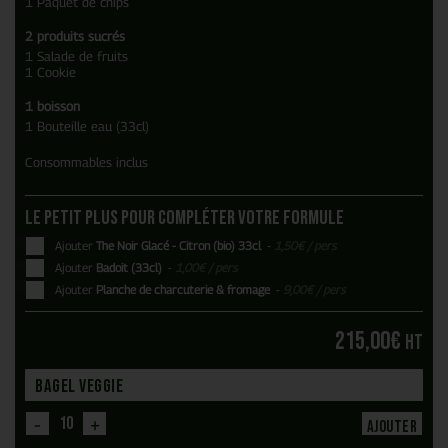
1 Paquet de chips
2 produits sucrés
1 Salade de fruits
1 Cookie
1 boisson
1 Bouteille eau (33cl)
Consommables inclus
Le petit plus pour compléter votre formule
Ajouter
The Noir Glacé - Citron (bio) 33cl
-
1,50
€
/ pers
Ajouter
Badoit (33cl)
-
1,00
€
/ pers
Ajouter
Planche de charcuterie & fromage
-
9,00
€
/ pers
215,00
€
HT
-
+
Ajouter