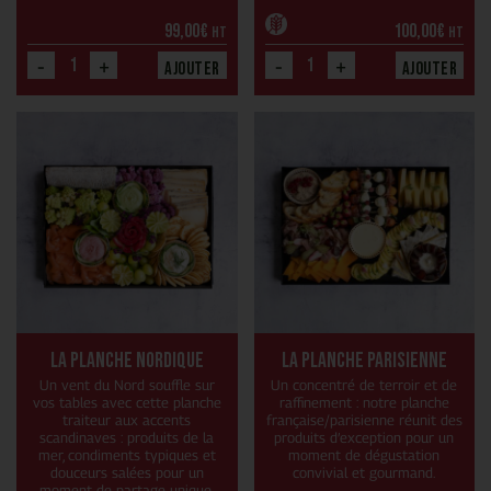
99,00
€
100,00
€
HT
HT
-
+
-
+
Ajouter
Ajouter
La planche Nordique
La planche Parisienne
Un vent du Nord souffle sur
Un concentré de terroir et de
vos tables avec cette planche
raffinement : notre planche
traiteur aux accents
française/parisienne réunit des
scandinaves : produits de la
produits d’exception pour un
mer, condiments typiques et
moment de dégustation
douceurs salées pour un
convivial et gourmand.
moment de partage unique.