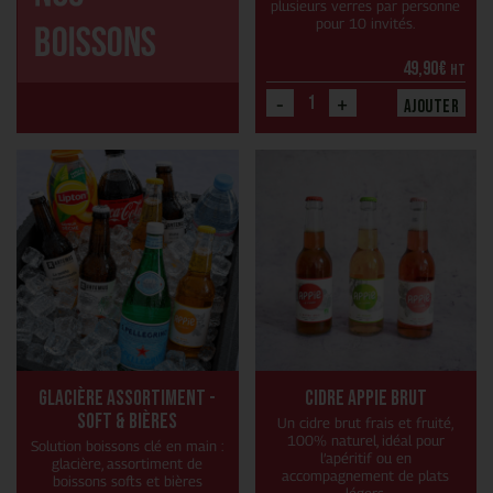
plusieurs verres par personne
pour 10 invités.
49,90
€
HT
-
+
Ajouter
Glacière assortiment -
Cidre Appie brut
Soft & Bières
Un cidre brut frais et fruité,
100% naturel, idéal pour
Solution boissons clé en main :
l’apéritif ou en
glacière, assortiment de
accompagnement de plats
boissons softs et bières