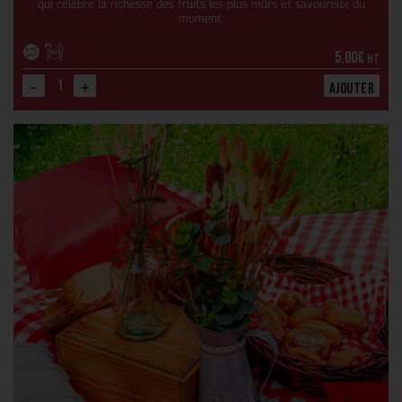
qui célèbre la richesse des fruits les plus mûrs et savoureux du
moment.
5,00
€
HT
-
+
Ajouter