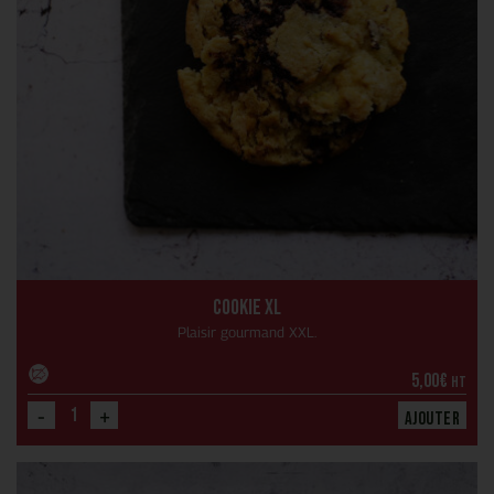
Cookie XL
Plaisir gourmand XXL.
5,00
€
HT
-
+
Ajouter