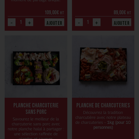
109,00
€
89,00
€
HT
HT
-
+
-
+
Ajouter
Ajouter
Planche charcuterie
Planche de charcuteries
sans porc
Découvrez la tradition
charcutière avec notre plateau
Savourez le meilleur de la
de charcuteries –
1kg (pour 10
charcuterie sans porc avec
personnes)
notre planche halal à partager :
une sélection raffinée de
viandes et saveurs