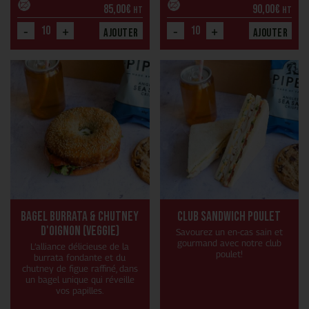
85,00
€
90,00
€
HT
HT
-
+
-
+
Ajouter
Ajouter
Bagel burrata & chutney
Club sandwich poulet
d'oignon (veggie)
Savourez un en-cas sain et
gourmand avec notre club
L’alliance délicieuse de la
poulet!
burrata fondante et du
chutney de figue raffiné, dans
un bagel unique qui réveille
vos papilles.