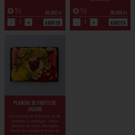
60,00
€
90,00
€
HT
HT
-
+
-
+
Ajouter
Ajouter
Planche de fruits de
saison
Un festival de fraîcheur et de
couleurs à partager : notre
planche de fruits découpés
réunit les meilleurs fruits de