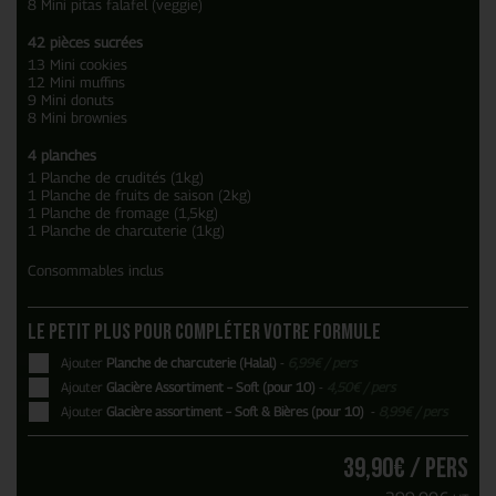
8 Mini pitas falafel (veggie)
42 pièces sucrées
13 Mini cookies
12 Mini muffins
9 Mini donuts
8 Mini brownies
4 planches
1 Planche de crudités (1kg)
1 Planche de fruits de saison (2kg)
1 Planche de fromage (1,5kg)
1 Planche de charcuterie (1kg)
Consommables inclus
Le petit plus pour compléter votre formule
Ajouter
Planche de charcuterie (Halal)
-
6,99
€
/ pers
Ajouter
Glacière Assortiment – Soft (pour 10)
-
4,50
€
/ pers
Ajouter
Glacière assortiment – Soft & Bières (pour 10)
-
8,99
€
/ pers
39,90
€
/ pers