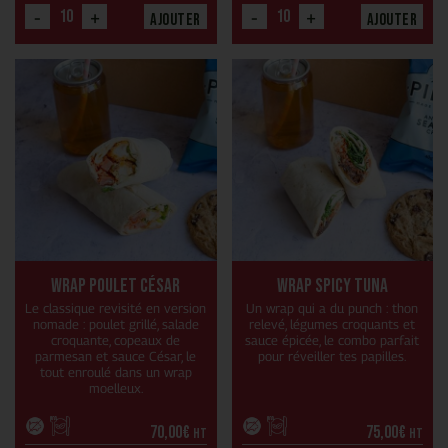
-
+
-
+
Ajouter
Ajouter
Wrap Poulet César
Wrap Spicy Tuna
Le classique revisité en version
Un wrap qui a du punch : thon
nomade : poulet grillé, salade
relevé, légumes croquants et
croquante, copeaux de
sauce épicée, le combo parfait
parmesan et sauce César, le
pour réveiller tes papilles.
tout enroulé dans un wrap
moelleux.
70,00
€
75,00
€
HT
HT