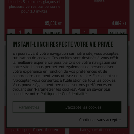
légers.
blondes & blanches, glaçons et
plusieurs verres par personne
pour 10 invités.
95,00
€
4,00
€
HT
HT
-
+
-
+
Ajouter
Ajouter
Instant-Lunch respecte votre vie privée
En poursuivant votre navigation sur notre site, vous acceptez
l’utilisation de cookies. Ces cookies sont destinés à vous offrir
la meilleure expérience possible lors de votre navigation sur
notre site. Ils nous permettent également de personnaliser
votre expérience en fonction de vos préférences et de
comprendre comment vous utilisez notre site. En cliquant sur
"J’accepte", vous consentez à l'utilisation de tous les cookies.
Vous pouvez également personnaliser vos préférences en
cliquant sur "Paramétrer les cookies". Pour en savoir plus,
consultez notre
Politique de Confidentialité
.
Paramètres
J'accepte les cookies
Cidre Appie poiré
Cidre Appie rosé
Continuer sans accepter
Un poiré délicatement fruité et
Un cidre rosé pétillant et
rafraîchissant, 100% naturel,
fruité, aux arômes délicats de
parfait pour l’apéritif ou en
baies, parfait pour des