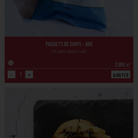
Paquets de chips - 40g
Un petit plaisir salé
2,90
€
HT
-
+
Ajouter