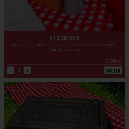
Kit décoration
Ajoutez du charme à vos pique-niques avec notre déco unique !
(Pour 10 personnes)
50,00
€
HT
-
+
Ajouter