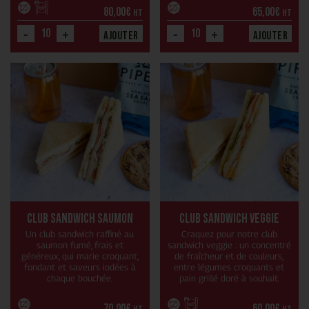
80,00
€
65,00
€
HT
HT
-
+
-
+
Ajouter
Ajouter
Club sandwich saumon
Club sandwich veggie
Un club sandwich raffiné au
Craquez pour notre club
saumon fumé, frais et
sandwich veggie : un concentré
généreux, qui marie croquant,
de fraîcheur et de couleurs,
fondant et saveurs iodées à
entre légumes croquants et
chaque bouchée.
pain grillé doré à souhait.
70,00
€
60,00
€