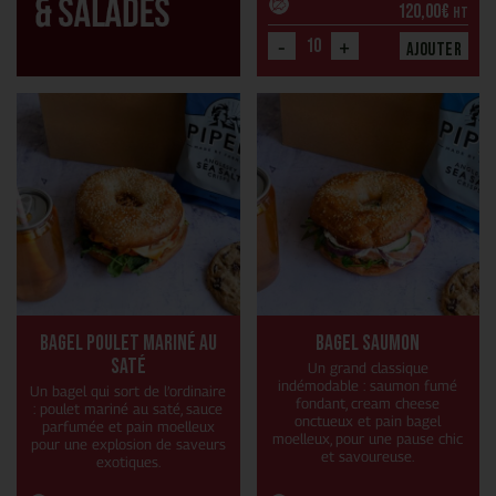
120,00
€
HT
-
+
Ajouter
Bagel poulet mariné au
Bagel saumon
saté
Un grand classique
indémodable : saumon fumé
Un bagel qui sort de l’ordinaire
fondant, cream cheese
: poulet mariné au saté, sauce
onctueux et pain bagel
parfumée et pain moelleux
moelleux, pour une pause chic
pour une explosion de saveurs
et savoureuse.
exotiques.