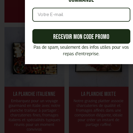
99,00
€
HT
-
+
Ajouter
Recevoir mon code promo
Pas de spam, seulement des infos utiles pour vos
repas d’entreprise.
La planche Italienne
La planche mixte
Embarquez pour un voyage
Notre grazing platter associe
gourmand en Italie avec notre
charcuteries de qualité et
planche traiteur à partager :
fromages affinés dans une
charcuteries fines, fromages
composition élégante, idéale
italiens et spécialités typiques
pour créer un instant de
réunis pour un moment
partage raffiné.
convivial.