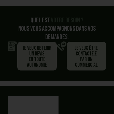
Quel est
votre besoin ?
Nous vous accompagnons dans vos
demandes.
Je veux obtenir
Je veux être
un devis
contacté.e
en toute
par un
autonomie
commercial
Vous avez commencé un panier,
Besoin de plus d'information ?
Vous préférez
être
Vous souhaitez
générer un devis PDF
En autonomie et rapidement ?
recontacté.E