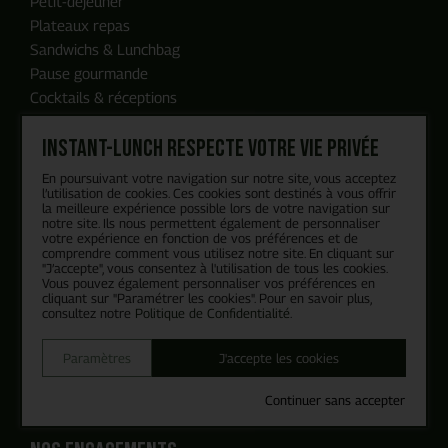
Petit-déjeuner
Plateaux repas
Sandwichs & Lunchbag
Pause gourmande
Cocktails & réceptions
Evènements
Instant-Lunch respecte votre vie privée
Restauration 2.0
En poursuivant votre navigation sur notre site, vous acceptez
ENVOYER MA DEMANDE
l’utilisation de cookies. Ces cookies sont destinés à vous offrir
la meilleure expérience possible lors de votre navigation sur
espace client
notre site. Ils nous permettent également de personnaliser
votre expérience en fonction de vos préférences et de
comprendre comment vous utilisez notre site. En cliquant sur
Mon compte
Notre équipe reviendra vers vous
"J’accepte", vous consentez à l'utilisation de tous les cookies.
Mes commandes
Vous pouvez également personnaliser vos préférences en
en moins de 24h, c'est promis
cliquant sur "Paramétrer les cookies". Pour en savoir plus,
Demande de devis
consultez notre
Politique de Confidentialité
.
Confidentialité
C.G.V
Paramètres
J'accepte les cookies
FAQ
Continuer sans accepter