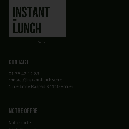
J'obtiens mon devis en ligne
Planifier un rendez-vous
avec un commercial
en quelques clics
Obtenez un devis par E-mail de manière autonome sur la
Ou utilisez notre Formulaire de contact
base des produits que vous avez ajouté à votre panier.
V4.14
Contact
01 76 42 12 89
contact@instant-lunch.store
1 rue Emile Raspail, 94110 Arcueil
Notre offre
Notre carte