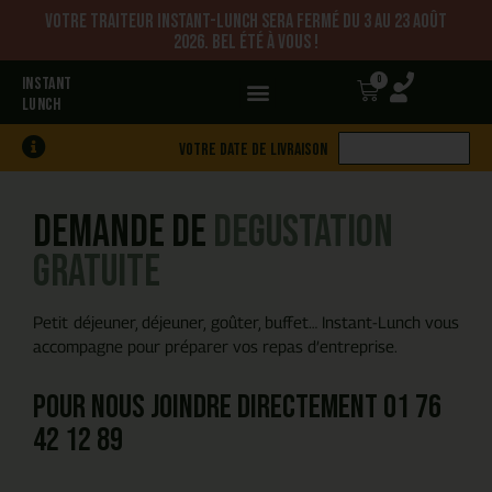
Votre traiteur Instant-Lunch sera fermé du 3 au 23 août
2026. Bel été à vous !
0
INSTANT
LUNCH
Votre date de livraison
Demande de
degustation
gratuite
Petit déjeuner, déjeuner, goûter, buffet… Instant-Lunch vous
accompagne pour préparer vos repas d’entreprise.
Pour nous joindre directement
01 76
42 12 89