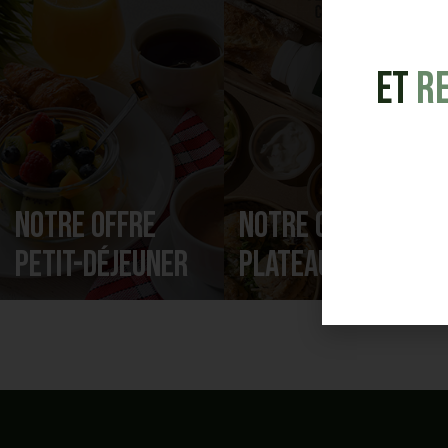
et
R
Notre offre
Notre offre
Petit-déjeuner
Plateaux repas