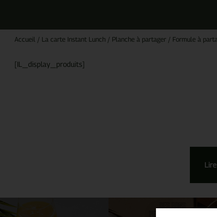
Accueil
/
La carte Instant Lunch
/
Planche à partager
/
Formule à part
[IL_display_produits]
Lire