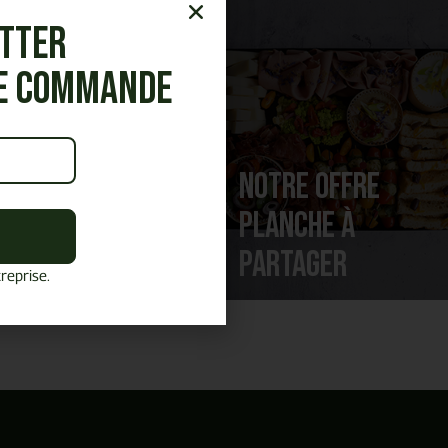
etter
re commande
Notre offre
Notre offre
Cocktails &
Planche à
réceptions
partager
reprise.