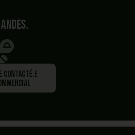
mandes.
re contacté.e
commercial