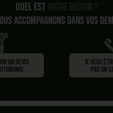
Quel est
votre besoin ?
ous accompagnons dans vos de
nir un devis
Je veux êt
autonomie
par un 
Besoin de plus d'information ?
Vous avez commencé un panier,