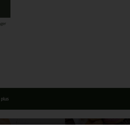
ager
 plus