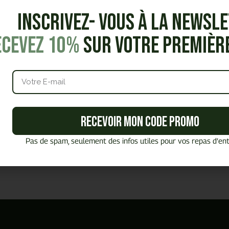
Inscrivez- vous à la Newsl
ecevez 10%
sur votre premiè
Notre offre
Snacking &
Notre offre
Recevoir mon code promo
Lunchbag
Pause gourmande
Pas de spam, seulement des infos utiles pour vos repas d’ent