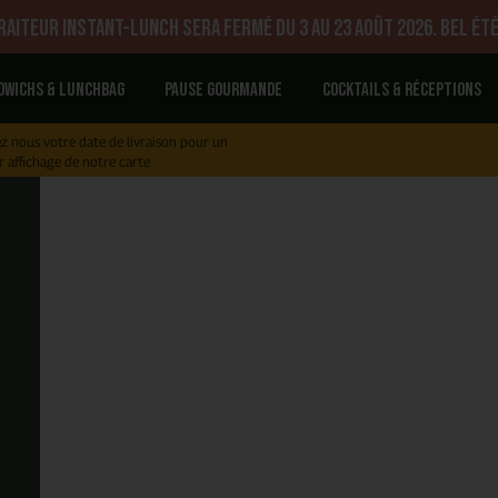
aiteur Instant-Lunch sera fermé du 3 au 23 août 2026. Bel été
dwichs & Lunchbag
Pause gourmande
Cocktails & réceptions
z nous votre date de livraison pour un
r affichage de notre carte