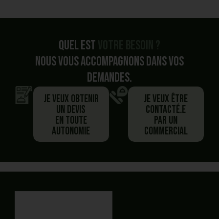
Quel est
votre besoin ?
Nous vous accompagnons dans vos
demandes.
Je veux obtenir
Je veux être
un devis
contacté.e
en toute
par un
autonomie
commercial
Vous avez commencé un panier,
Besoin de plus d'information ?
Vous préférez
être
Vous souhaitez
générer un devis PDF
En autonomie et rapidement ?
recontacté.E