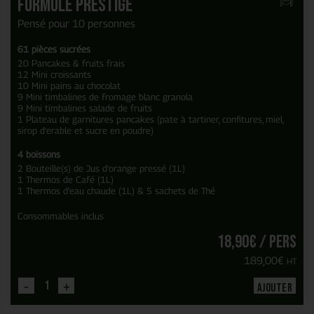
Formule Prestige
Pensé pour 10 personnes
61 pièces sucrées
20 Pancakes & fruits frais
12 Mini croissants
10 Mini pains au chocolat
9 Mini timbalines de fromage blanc granola
9 Mini timbalines salade de fruits
1 Plateau de garnitures pancakes (pate à tartiner, confitures, miel,
sirop d'erable et sucre en poudre)
4 boissons
2 Bouteille(s) de Jus d'orange pressé (1L)
1 Thermos de Café (1L)
1 Thermos d'eau chaude (1L) & 5 sachets de Thé
Consommables inclus
18,90
€
/ pers
189,00
€
HT
-
+
Ajouter