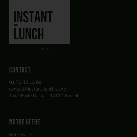
J'obtiens mon devis en ligne
Planifier un rendez-vous
avec un commercial
en quelques clics
Obtenez un devis par E-mail de manière autonome sur la
Ou utilisez notre Formulaire de contact
base des produits que vous avez ajouté à votre panier.
V4.14
Contact
01 76 42 12 89
contact@instant-lunch.store
1 rue Emile Raspail, 94110 Arcueil
Notre offre
Notre carte