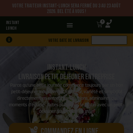
Votre traiteur Instant-Lunch sera fermé du 3 au 23 août
2026. Bel été à vous !
0
INSTANT
LUNCH
Votre date de livraison
Instant-Lunch
Livraison petit déjeuner entreprise
Parce qu’une belle journée commence toujours par un bon
petit-déjeuner, nous livrons fraîcheur, variété et simplicité
directement en entreprise. Réunions, séminaires ou
moments d’équipe : faites plaisir dès le matin avec un petit-
déjeuner frais et clé en main
Commandez en ligne