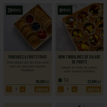
20
9
pièces
pièces
Pancakes & fruits frais
Mini timbalines de salade
de fruits
Petit détour par les Etats-Unis
avec ces pancakes maison
Salade de fruits de saison,
moelleux.
votre instant fraîcheur.
89,00
€
23,00
€
HT
HT
-
+
-
+
Ajouter
Ajouter