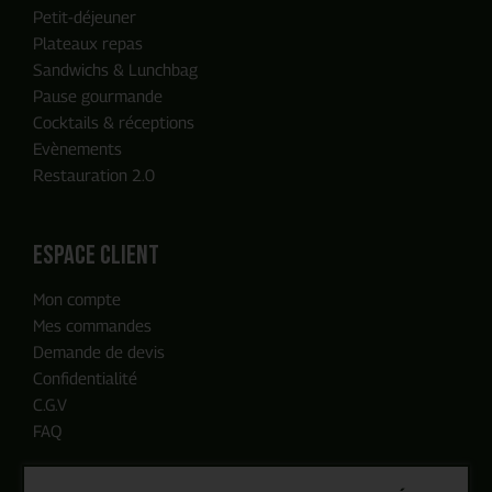
Petit-déjeuner
Plateaux repas
Sandwichs & Lunchbag
Pause gourmande
Cocktails & réceptions
Evènements
Restauration 2.0
ENVOYER MA DEMANDE
espace client
Mon compte
Notre équipe reviendra vers vous
Mes commandes
en moins de 24h, c'est promis
Demande de devis
Confidentialité
C.G.V
FAQ