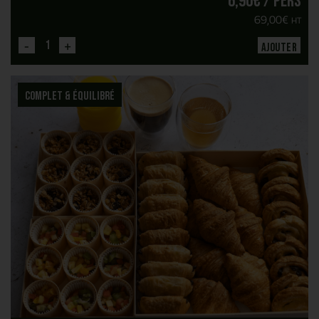
6,90
€
/ pers
69,00
€
HT
-
+
Ajouter
Complet & Équilibré