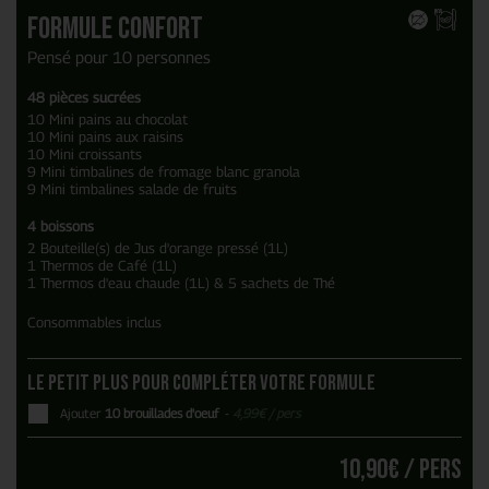
Formule Confort
Pensé pour 10 personnes
48 pièces sucrées
10 Mini pains au chocolat
10 Mini pains aux raisins
10 Mini croissants
9 Mini timbalines de fromage blanc granola
9 Mini timbalines salade de fruits
4 boissons
2 Bouteille(s) de Jus d'orange pressé (1L)
1 Thermos de Café (1L)
1 Thermos d'eau chaude (1L) & 5 sachets de Thé
Consommables inclus
Le petit plus pour compléter votre formule
Ajouter
10 brouillades d'oeuf
-
4,99
€
/ pers
10,90
€
/ pers