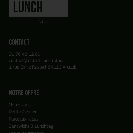
Obtenez un devis par E-mail de manière autonome sur la
Ou utilisez notre Formulaire de contact
base des produits que vous avez ajouté à votre panier.
V4.14
Contact
01 76 42 12 89
contact@instant-lunch.store
1 rue Emile Raspail, 94110 Arcueil
Notre offre
Notre carte
Petit-déjeuner
Plateaux repas
Sandwichs & Lunchbag
Pause gourmande