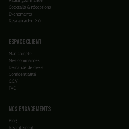
Cocktails & réceptions
Evènements
Restauration 2.0
ENVOYER MA DEMANDE
espace client
Mon compte
Notre équipe reviendra vers vous
Mes commandes
en moins de 24h, c'est promis
Demande de devis
Confidentialité
C.G.V
FAQ
Nos engagements
Blog
Recrutement