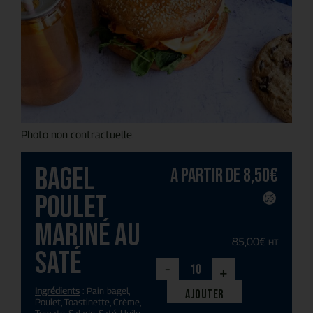
Photo non contractuelle.
Bagel
A partir de
8,50
€
poulet
mariné au
85,00
€
HT
saté
-
+
Ingrédients
: Pain bagel,
Ajouter
Poulet, Toastinette, Crème,
Tomate, Salade, Saté, Huile