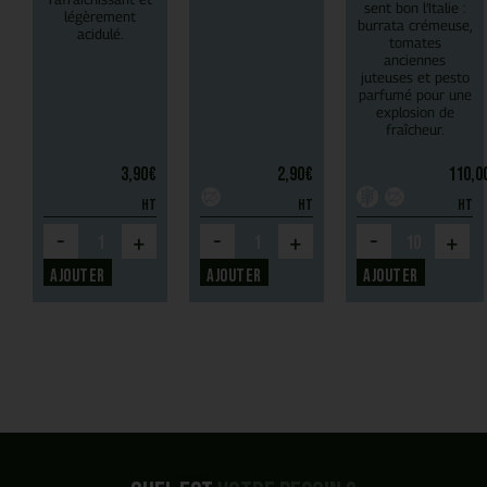
sent bon l’Italie :
légèrement
burrata crémeuse,
acidulé.
tomates
anciennes
juteuses et pesto
parfumé pour une
explosion de
fraîcheur.
3,90
€
2,90
€
110,0
HT
HT
HT
-
-
-
+
+
+
Ajouter
Ajouter
Ajouter