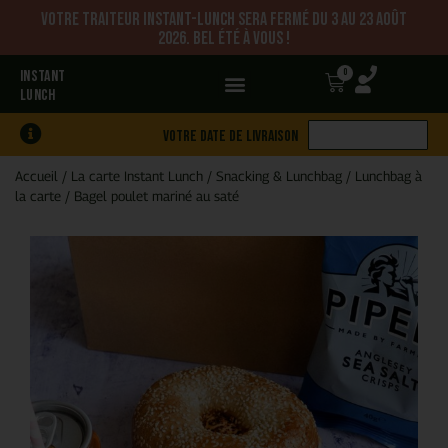
Votre traiteur Instant-Lunch sera fermé du 3 au 23 août
2026. Bel été à vous !
0
INSTANT
LUNCH
Votre date de livraison
Accueil
/
La carte Instant Lunch
/
Snacking & Lunchbag
/
Lunchbag à
la carte
/
Bagel poulet mariné au saté