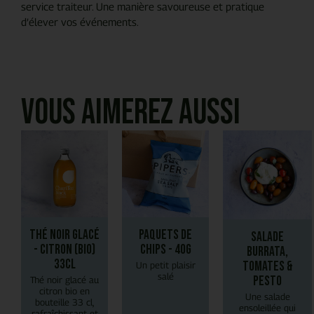
service traiteur. Une manière savoureuse et pratique
d’élever vos événements.
Vous aimerez aussi
Thé Noir Glacé
Paquets de
Salade
- Citron (bio)
chips - 40g
Burrata,
33cl
tomates &
Un petit plaisir
salé
pesto
Thé noir glacé au
citron bio en
Une salade
bouteille 33 cl,
ensoleillée qui
rafraîchissant et