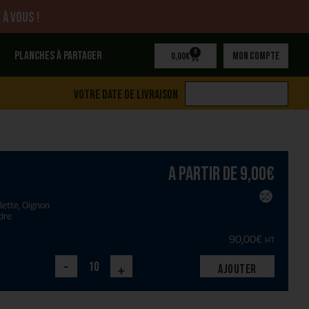
 à vous !
0
Planches à partager
Mon compte
0,00
€
Votre date de livraison
A partir de
9,00
€
lette, Oignon
ndre
90,00
€
HT
-
+
Ajouter