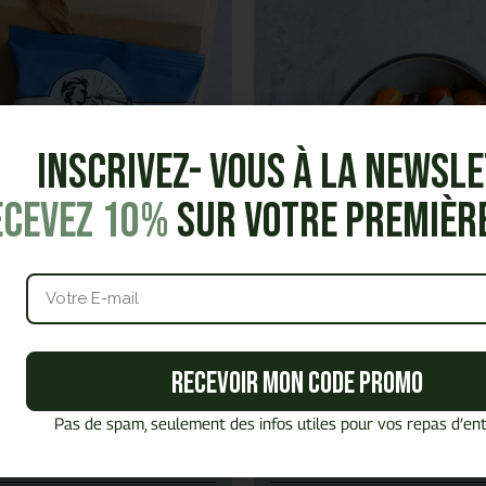
Inscrivez- vous à la Newsl
ecevez 10%
sur votre premiè
quets de chips - 40g
Salade Burrata, tomates
Un petit plaisir salé
Une salade ensoleillée qui sent bo
Recevoir mon code promo
burrata crémeuse, tomates ancie
et pesto parfumé pour une ex
fraîcheur.
Pas de spam, seulement des infos utiles pour vos repas d’ent
2,90
€
HT