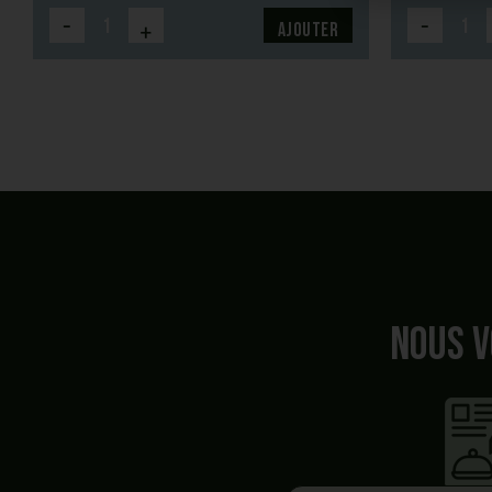
-
-
+
Ajouter
Nous v