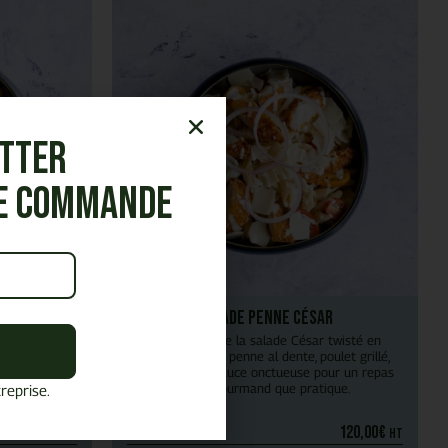
etter
re commande
 & pesto
Salade Penne César
n l’Italie :
Le meilleur de la salade César twisté en
nnes juteuses
version pasta : penne al dente, poulet grillé,
plosion de
parmesan et sauce onctueuse pour un repas
aussi gourmand que pratique.
reprise.
110,00
€
120,00
€
HT
HT