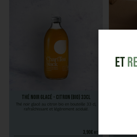
et
R
Thé Noir Glacé - Citron (bio) 33cl
Pa
Thé noir glacé au citron bio en bouteille 33 cl,
rafraîchissant et légèrement acidulé.
3,90
€
HT