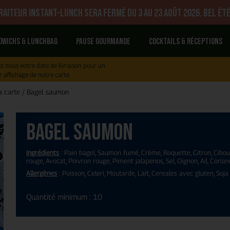
aiteur Instant-Lunch sera fermé du 3 au 23 août 2026. Bel été
dwichs & Lunchbag
Pause gourmande
Cocktails & réceptions
z nous votre date de livraison pour un
r affichage de notre carte
a carte
/
Bagel saumon
Bagel saumon
Ingrédients
: Pain bagel, Saumon fumé, Crème, Roquette, Citron, Cibou
rouge, Avocat, Poivron rouge, Piment jalapenos, Sel, Oignon, Ail, Coria
Allergènes
: Poisson, Celeri, Moutarde, Lait, Cereales avec gluten, Soja
Quantité minimum : 10