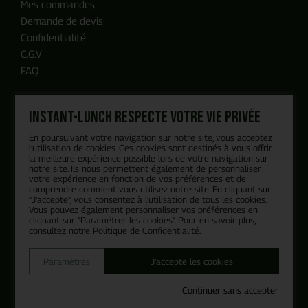
Mes commandes
en moins de 24h, c'est promis
Demande de devis
Confidentialité
C.G.V
FAQ
Instant-Lunch respecte votre vie privée
Nos engagements
En poursuivant votre navigation sur notre site, vous acceptez
Blog
l’utilisation de cookies. Ces cookies sont destinés à vous offrir
la meilleure expérience possible lors de votre navigation sur
Recrutement
notre site. Ils nous permettent également de personnaliser
votre expérience en fonction de vos préférences et de
Qui sommes-nous ?
comprendre comment vous utilisez notre site. En cliquant sur
Politique RSE
"J’accepte", vous consentez à l'utilisation de tous les cookies.
Vous pouvez également personnaliser vos préférences en
cliquant sur "Paramétrer les cookies". Pour en savoir plus,
consultez notre
Politique de Confidentialité
.
Recevez notre actualité
Paramètres
J'accepte les cookies
Continuer sans accepter