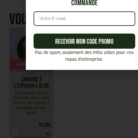
commande
Vous aimerez aussi
Recevoir mon code promo
Pas de spam, seulement des infos utiles pour vos
repas d’entreprise.
Livrable chaud
Linguine à
l'espadon & olive
Les saveurs du Sud
s’invitent dans cette
recette de linguine à
l’espadon et aux
olives.
15,00
€
HT