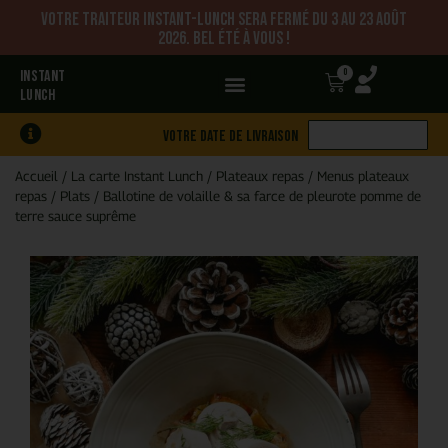
Votre traiteur Instant-Lunch sera fermé du 3 au 23 août
2026. Bel été à vous !
0
INSTANT
LUNCH
Votre date de livraison
Accueil
/
La carte Instant Lunch
/
Plateaux repas
/
Menus plateaux
repas
/
Plats
/
Ballotine de volaille & sa farce de pleurote pomme de
terre sauce suprême