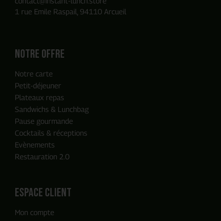
contact@instant-lunch.store
1 rue Emile Raspail, 94110 Arcueil
Notre offre
Notre carte
Petit-déjeuner
Plateaux repas
Sandwichs & Lunchbag
Pause gourmande
Cocktails & réceptions
Evènements
Restauration 2.0
ENVOYER MA DEMANDE
espace client
Mon compte
Notre équipe reviendra vers vous