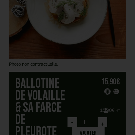
Photo non contractuelle.
Ballotine
15,90
€
de volaille
& sa farce
15,90
€
HT
de
-
+
pleurote
Ajouter