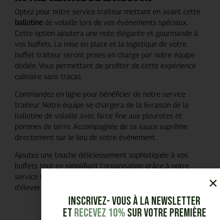
Optez pour notre service traiteur mettant en avant cette
ballotine
de volaille lors de vos événements spéciaux.
Cette option ajoutera une note élégante et gourmande à
vos buffets. La mise en place et la logistique de votre
buffet traiteur seront prises en charge par notre équipe
dédiée. Vous permettant de profiter de cette expérience
culinaire sans tracas.
Commandez en ligne pour bénéficier de notre service
traiteur. Notre équipe se chargera de la livraison de la
ballotine de volaille avec farce fine aux pleurotes et
pommes de terre. Accompagnée de sa sauce suprême
directement sur le lieu de votre événement.
Ajoutez une touche délicieusement sophistiquée à vos
buffets tout en simplifiant l’organisation grâce à notre
service traiteur. Une manière savoureuse et pratique
d’élever vos événements.
Inscrivez- vous à la Newsletter
et
Recevez 10%
sur votre première