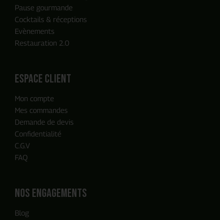
Pause gourmande
Cocktails & réceptions
Evènements
Restauration 2.0
ENVOYER MA DEMANDE
espace client
Mon compte
Notre équipe reviendra vers vous
Mes commandes
en moins de 24h, c'est promis
Demande de devis
Confidentialité
C.G.V
FAQ
Nos engagements
Blog