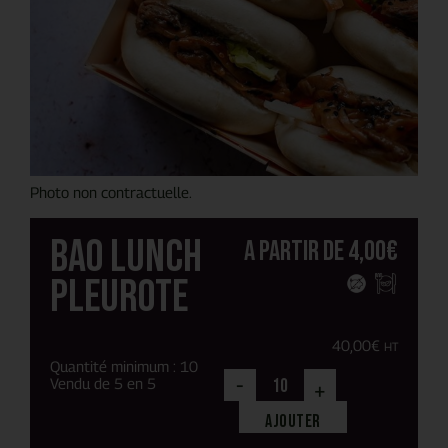
Photo non contractuelle.
Bao lunch
A partir de
4,00
€
Pleurote
40,00
€
HT
Quantité minimum : 10
-
Vendu de 5 en 5
+
Ajouter