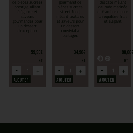
de pièces sucrées
gourmand de
délicate mêlant
prestige, alliant
pièces sucrées
daurade marinée
élégance et
street food,
et framboise pour
saveurs
mêlant textures
un équilibre frais
gourmandes pour
et saveurs pour
et élégant.
un dessert
un dessert
d’exception.
convivial à
partager.
59,90
€
34,90
€
90,00
HT
HT
HT
-
-
-
+
+
+
Ajouter
Ajouter
Ajouter