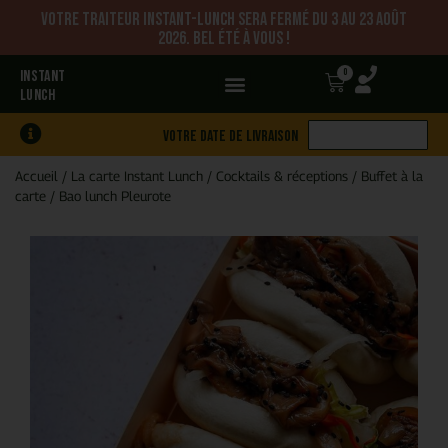
Votre traiteur Instant-Lunch sera fermé du 3 au 23 août
2026. Bel été à vous !
0
INSTANT
LUNCH
Votre date de livraison
Accueil
/
La carte Instant Lunch
/
Cocktails & réceptions
/
Buffet à la
carte
/
Bao lunch Pleurote