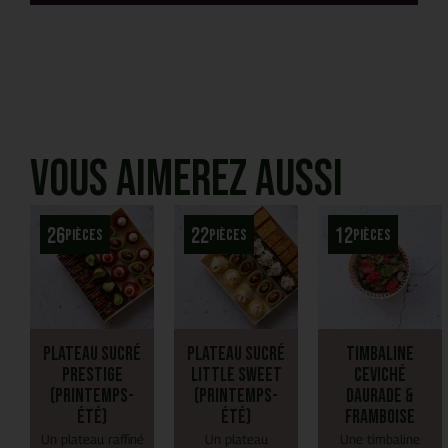
Vous aimerez aussi
26
22
12
pièces
pièces
pièces
Plateau Sucré
Plateau Sucré
Timbaline
Prestige
Little Sweet
Ceviché
(Printemps-
(Printemps-
daurade &
Été)
Été)
framboise
Un plateau raffiné
Un plateau
Une timbaline