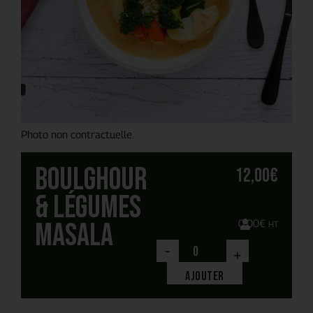
Photo non contractuelle.
Boulghour
12,00
€
& légumes
masala
0,00
€
HT
-
+
Ajouter