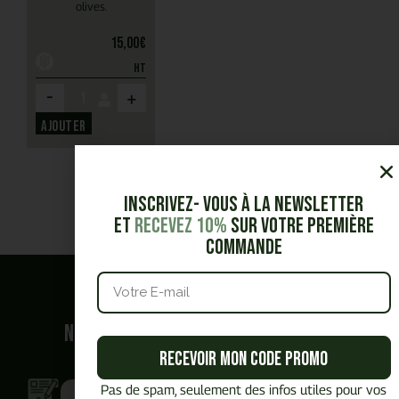
olives.
15,00
€
HT
-
+
Ajouter
Inscrivez- vous à la Newsletter
et
Recevez 10%
sur votre première
commande
Quel est
votre besoin ?
Nous vous accompagnons dans vos
Recevoir mon code promo
demandes.
Pas de spam, seulement des infos utiles pour vos