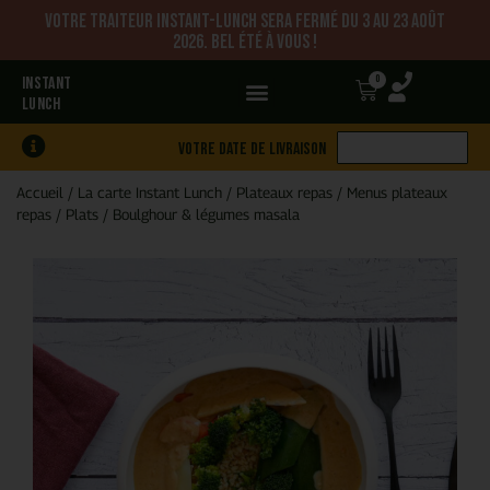
Votre traiteur Instant-Lunch sera fermé du 3 au 23 août
2026. Bel été à vous !
0
INSTANT
LUNCH
Votre date de livraison
Accueil
/
La carte Instant Lunch
/
Plateaux repas
/
Menus plateaux
repas
/
Plats
/
Boulghour & légumes masala