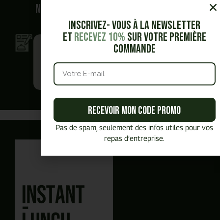
Nous vous accompagnons dans vos
demandes.
Inscrivez- vous à la Newsletter
et
Recevez 10%
sur votre première
Je veux obtenir
Je veux être
commande
un devis
contacté.e
en toute
par un
autonomie
commercial
Recevoir mon code promo
Vous avez commencé un panier,
Besoin de plus d'information ?
Pas de spam, seulement des infos utiles pour vos
Vous préférez
être
Vous souhaitez
générer un devis PDF
repas d’entreprise.
En autonomie et rapidement ?
recontacté.E
J'obtiens mon devis en ligne
Planifier un rendez-vous
avec un commercial
en quelques clics