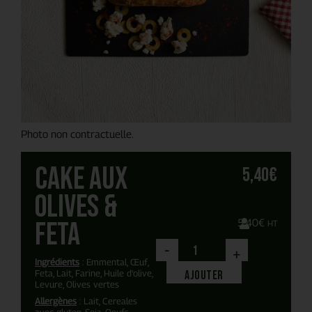
Photo non contractuelle.
Cake aux
5,40
€
olives &
feta
5,40
€
HT
-
+
Ingrédients
: Emmental, Œuf,
Feta, Lait, Farine, Huile d'olive,
Ajouter
Levure, Olives vertes
Allergènes
: Lait, Cereales
avec gluten, Soja, Oeufs