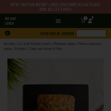
Votre traiteur Instant-Lunch sera fermé du 3 au 23 août
2026. Bel été à vous !
0
INSTANT
LUNCH
Votre date de livraison
Accueil
/
La carte Instant Lunch
/
Plateaux repas
/
Menus plateaux
repas
/
Entrées
/
Cake aux olives & feta