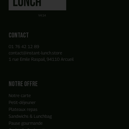
Obtenez un devis par E-mail de manière autonome sur la
Ou utilisez notre Formulaire de contact
base des produits que vous avez ajouté à votre panier.
V4.14
Contact
01 76 42 12 89
contact@instant-lunch.store
1 rue Emile Raspail, 94110 Arcueil
Notre offre
Notre carte
Petit-déjeuner
Plateaux repas
Sandwichs & Lunchbag
Pause gourmande