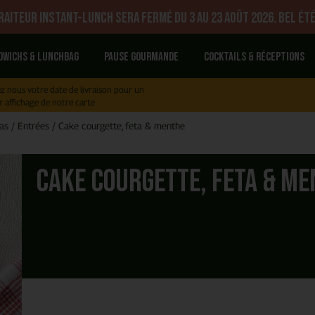
aiteur Instant-Lunch sera fermé du 3 au 23 août 2026. Bel été
dwichs & Lunchbag
Pause gourmande
Cocktails & réceptions
z nous votre date de livraison pour un
r affichage de notre carte
as
/
Entrées
/
Cake courgette, feta & menthe
Cake courgette, feta & m