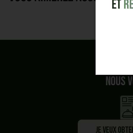
et
R
Nous v
Je veux obte