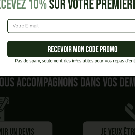
ecevez 10%
sur votre premiè
Recevoir mon code promo
Pas de spam, seulement des infos utiles pour vos repas d’ent
Quel est
votre besoin ?
ous accompagnons dans vos de
nir un devis
Je veux êt