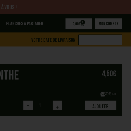
 à vous !
0
Planches à partager
Mon compte
0,00
€
Votre date de livraison
enthe
4,50
€
4,50
€
HT
-
+
Ajouter