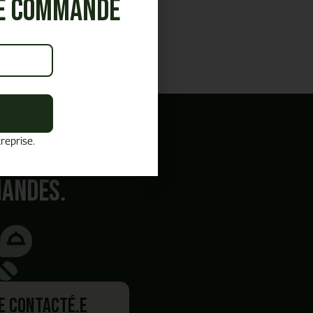
re commande
reprise.
mandes.
re contacté.e