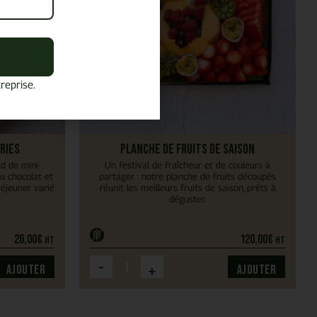
reprise.
ries
Planche de fruits de saison
d de mini-
Un festival de fraîcheur et de couleurs à
au chocolat et
partager : notre planche de fruits découpés
déjeuner varié
réunit les meilleurs fruits de saison, prêts à
déguster.
26,00
€
120,00
€
HT
HT
-
+
Ajouter
Ajouter