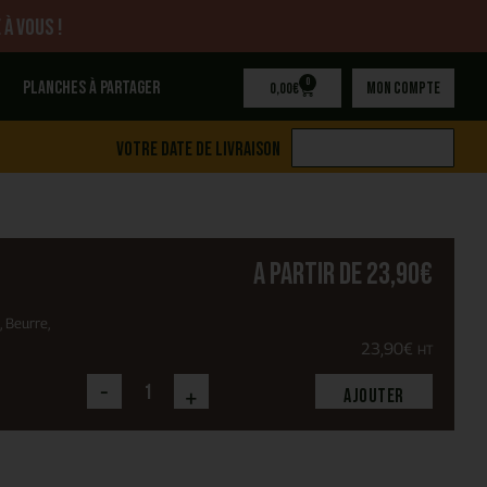
 à vous !
0
Planches à partager
Mon compte
0,00
€
Votre date de livraison
A partir de
23,90
€
, Beurre,
23,90
€
HT
-
+
Ajouter