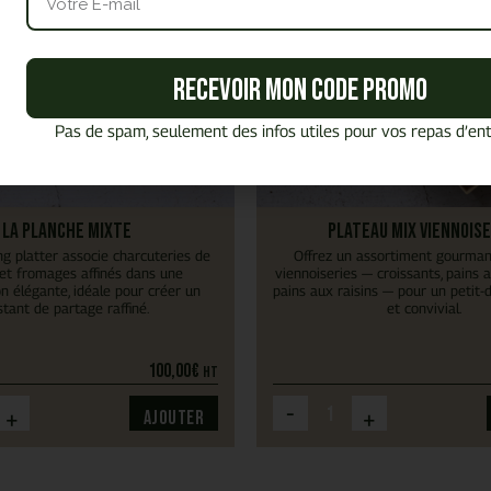
Recevoir mon code promo
Pas de spam, seulement des infos utiles pour vos repas d’ent
La planche mixte
Plateau Mix Viennoise
ng platter associe charcuteries de
Offrez un assortiment gourman
 et fromages affinés dans une
viennoiseries — croissants, pains 
n élégante, idéale pour créer un
pains aux raisins — pour un petit-
stant de partage raffiné.
et convivial.
100,00
€
HT
-
+
+
Ajouter