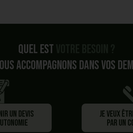
Quel est
votre besoin ?
ous accompagnons dans vos de
nir un devis
Je veux êt
autonomie
par un 