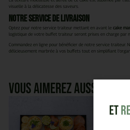
visuelle à la délicatesse des saveurs.
Notre service de livraison
Optez pour notre service traiteur mettant en avant le
cake ma
logistique de votre buffet traiteur seront prises en charge par 
Commandez en ligne pour bénéficier de notre service traiteur. 
délicieusement marbrée à vos buffets tout en simplifiant l’orga
Vous aimerez aussi
et
R