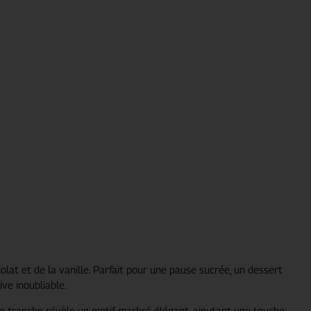
t et de la vanille. Parfait pour une pause sucrée, un dessert
ve inoubliable.
que tranche révèle un motif marbré élégant, ajoutant une touche