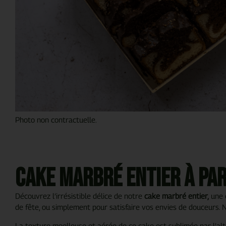
Photo non contractuelle.
Cake marbré entier à pa
Découvrez l’irrésistible délice de notre
cake marbré entier,
une c
de fête, ou simplement pour satisfaire vos envies de douceurs. 
La texture moelleuse et aérée de ce cake est sublimée par l’alt