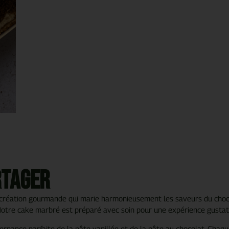
rtager
réation gourmande qui marie harmonieusement les saveurs du chocola
Notre cake marbré est préparé avec soin pour une expérience gustati
ernance parfaite de la pâte vanillée et de la pâte au chocolat. Cha