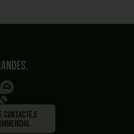
mandes.
re contacté.e
commercial