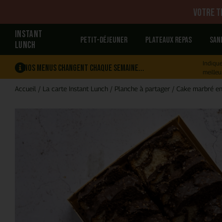
Votre tr
INSTANT
Petit-déjeuner
Plateaux repas
San
LUNCH
Indique
Nos menus changent chaque semaine...
meilleu
Accueil
/
La carte Instant Lunch
/
Planche à partager
/
Cake marbré en