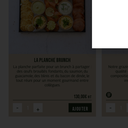
La planche Brunch
La planche parfaite pour un brunch à partager :
Notre grazi
des œufs brouillés fondants, du saumon, du
qualité
guacamole, des blinis et du bacon de dinde, le
compositio
tout réuni pour un moment gourmand entre
in
collègues.
130,00
€
HT
-
-
+
Ajouter