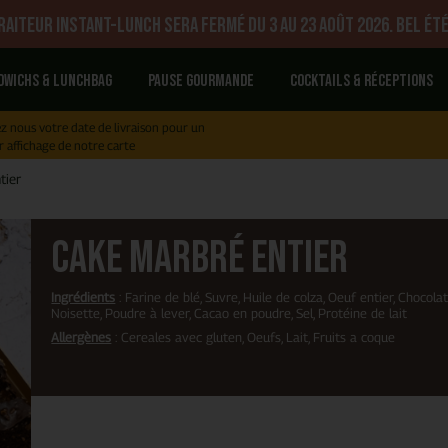
aiteur Instant-Lunch sera fermé du 3 au 23 août 2026. Bel été
dwichs & Lunchbag
Pause gourmande
Cocktails & réceptions
z nous votre date de livraison pour un
r affichage de notre carte
tier
Cake marbré entier
Ingrédients
: Farine de blé, Suvre, Huile de colza, Oeuf entier, Chocolat
Noisette, Poudre à lever, Cacao en poudre, Sel, Protéine de lait
Allergènes
: Cereales avec gluten, Oeufs, Lait, Fruits a coque