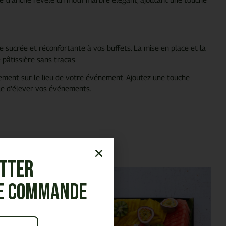
 sucrée et réconfortante à vos buffets. La mise en place et la
 pâtissière sans tracas.
tement sur le lieu de votre événement. Ajoutez une touche
que d’élever vos événements.
etter
re commande