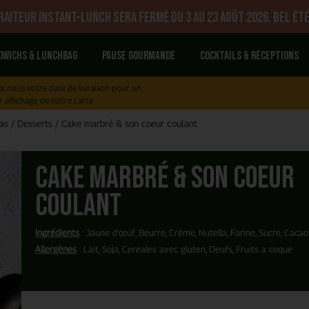
aiteur Instant-Lunch sera fermé du 3 au 23 août 2026. Bel été
dwichs & Lunchbag
Pause gourmande
Cocktails & réceptions
z nous votre date de livraison pour un
r affichage de notre carte
as
/
Desserts
/
Cake marbré & son coeur coulant
Cake marbré & son coeur
coulant
Ingrédients
: Jaune d'œuf, Beurre, Crème, Nutella, Farine, Sucre, Cacao
Allergènes
: Lait, Soja, Cereales avec gluten, Oeufs, Fruits a coque