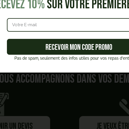
ecevez 10%
sur votre premiè
Recevoir mon code promo
Pas de spam, seulement des infos utiles pour vos repas d’ent
Quel est
votre besoin ?
ous accompagnons dans vos de
nir un devis
Je veux êt