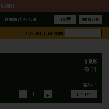
 à vous !
0
Planches à partager
Mon compte
0,00
€
Votre date de livraison
5,00
€
5,00
€
HT
-
+
Ajouter