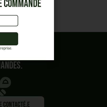
re commande
reprise.
mandes.
re contacté.e