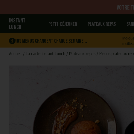
Votre tr
INSTANT
Petit-déjeuner
Plateaux repas
San
LUNCH
Indique
Nos menus changent chaque semaine...
meilleu
Accueil
/
La carte Instant Lunch
/
Plateaux repas
/
Menus plateaux rep