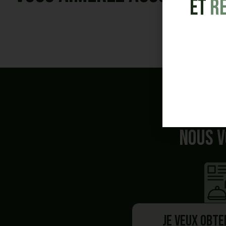
et
R
Nous v
Je veux obte