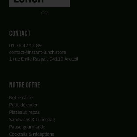
Obtenez un devis par E-mail de manière autonome sur la
Ou utilisez notre Formulaire de contact
base des produits que vous avez ajouté à votre panier.
V4.14
Contact
01 76 42 12 89
contact@instant-lunch.store
1 rue Emile Raspail, 94110 Arcueil
Notre offre
Notre carte
Petit-déjeuner
Plateaux repas
Sandwichs & Lunchbag
Pause gourmande
Cocktails & réceptions