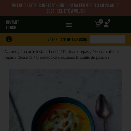
Votre traiteur Instant-Lunch sera fermé du 3 au 23 août
2026. Bel été à vous !
0
INSTANT
LUNCH
Votre date de livraison
Accueil
/
La carte Instant Lunch
/
Plateaux repas
/
Menus plateaux
repas
/
Desserts
/
Cheesecake spéculoos & coulis de passion