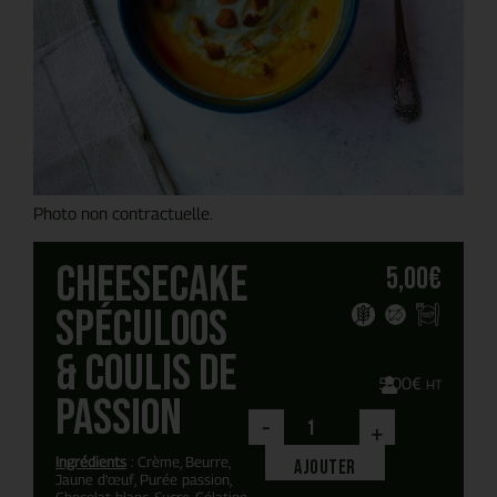
Photo non contractuelle.
Cheesecake
5,00
€
spéculoos
& coulis de
5,00
€
HT
passion
-
+
Ingrédients
: Crème, Beurre,
Ajouter
Jaune d'œuf, Purée passion,
Chocolat blanc, Sucre, Gélatine