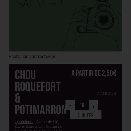
Photo non contractuelle.
Chou
A partir de
2,50
€
roquefort
&
40,00
€
HT
-
potimarron
+
Ajouter
Ingrédients
: Farine de blé,
Sucre, Beurre, Lait, Gluten de
blé, Sel, Jaune d'oeuf, Bloc de