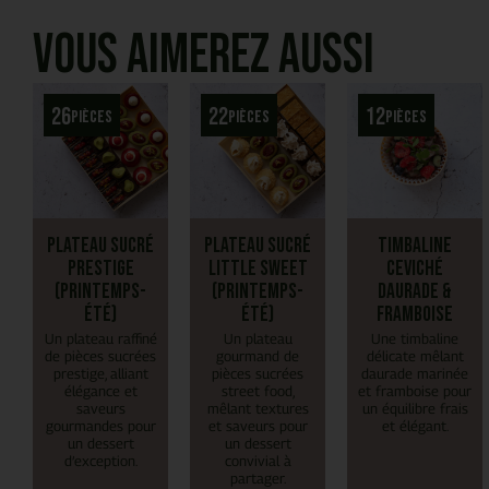
Vous aimerez aussi
26
22
12
pièces
pièces
pièces
Plateau Sucré
Plateau Sucré
Timbaline
Prestige
Little Sweet
Ceviché
(Printemps-
(Printemps-
daurade &
Été)
Été)
framboise
Un plateau raffiné
Un plateau
Une timbaline
de pièces sucrées
gourmand de
délicate mêlant
prestige, alliant
pièces sucrées
daurade marinée
élégance et
street food,
et framboise pour
saveurs
mêlant textures
un équilibre frais
gourmandes pour
et saveurs pour
et élégant.
un dessert
un dessert
d’exception.
convivial à
partager.