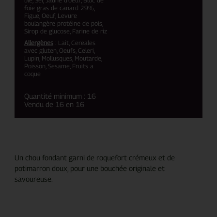
foie gras de canard 29%,
Figue, Oeuf, Levure
boulangère protéine de pois,
Sirop de glucose, Farine de riz
Allergènes
: Lait, Cereales
avec gluten, Oeufs, Celeri,
Lupin, Mollusques, Moutarde,
Poisson, Sesame, Fruits a
coque
Quantité minimum : 16
Vendu de 16 en 16
Un chou fondant garni de roquefort crémeux et de
potimarron doux, pour une bouchée originale et
savoureuse.