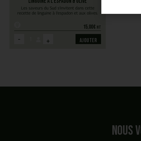
Linguine à l'espadon & olive
Les saveurs du Sud s’invitent dans cette
recette de linguine à l’espadon et aux olives.
15,00
€
HT
-
+
Ajouter
Nous v