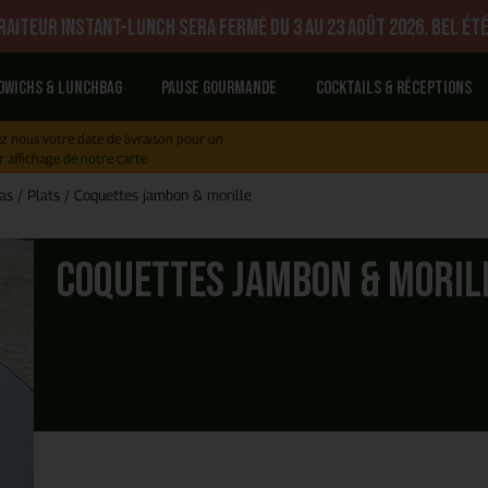
aiteur Instant-Lunch sera fermé du 3 au 23 août 2026. Bel été
dwichs & Lunchbag
Pause gourmande
Cocktails & réceptions
z nous votre date de livraison pour un
r affichage de notre carte
as
/
Plats
/
Coquettes jambon & morille
Coquettes jambon & moril