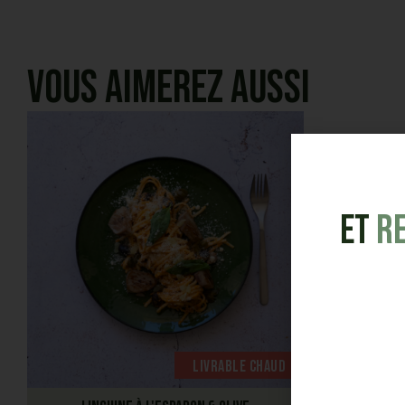
Vous aimerez aussi
et
R
Livrable chaud