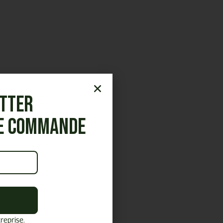
etter
re commande
reprise.