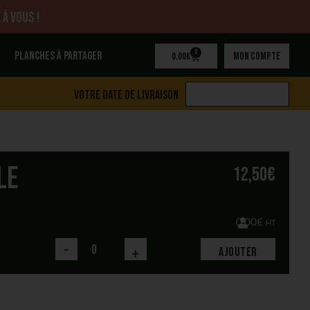
 à vous !
0
Planches à partager
Mon compte
0,00
€
Votre date de livraison
le
12,50
€
0,00
€
HT
-
+
Ajouter