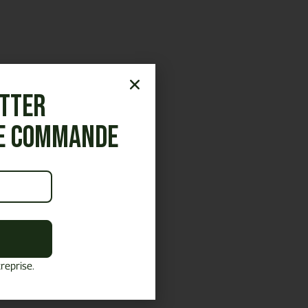
etter
re commande
reprise.