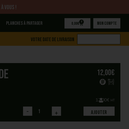
 à vous !
0
Planches à partager
Mon compte
0,00
€
Votre date de livraison
de
12,00
€
12,00
€
HT
-
+
Ajouter