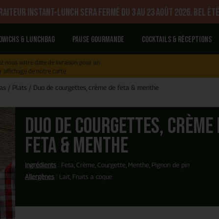
aiteur Instant-Lunch sera fermé du 3 au 23 août 2026. Bel été
dwichs & Lunchbag
Pause gourmande
Cocktails & réceptions
z nous votre date de livraison pour un
r affichage de notre carte
as
/
Plats
/
Duo de courgettes, crème de feta & menthe
Duo de courgettes, crème 
feta & menthe
Ingrédients
: Feta, Crème, Courgette, Menthe, Pignon de pin
Allergènes
: Lait, Fruits a coque