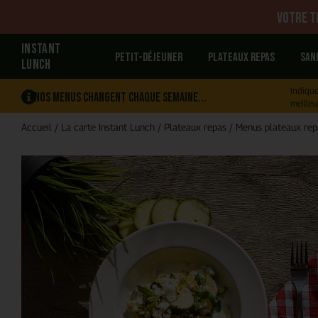
Votre tr
INSTANT
Petit-déjeuner
Plateaux repas
San
LUNCH
Indique
Nos menus changent chaque semaine...
meilleu
Accueil
/
La carte Instant Lunch
/
Plateaux repas
/
Menus plateaux rep