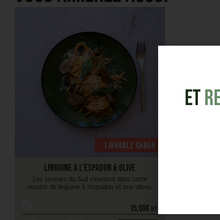
et
R
Livrable chaud
Linguine à l'espadon & olive
Les saveurs du Sud s’invitent dans cette
recette de linguine à l’espadon et aux olives.
15,00
€
HT