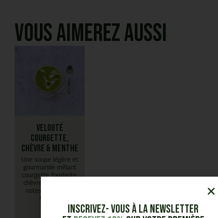
Vous aimerez aussi
Velouté
courgette,
chèvre & menthe
Une soupe légère et
gourmande mêlant
courgette fondante,
chèvre crémeux et
notes de menthe
fraîche.
Inscrivez- vous à la Newsletter