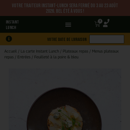
Votre traiteur Instant-Lunch sera fermé du 3 au 23 août
2026. Bel été à vous !
0
INSTANT
LUNCH
Votre date de livraison
Accueil
/
La carte Instant Lunch
/
Plateaux repas
/
Menus plateaux
repas
/
Entrées
/
Feuilleté à la poire & bleu