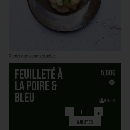
Photo non contractuelle.
Feuilleté à
5,00
€
la poire &
bleu
5,00
€
HT
-
+
Ajouter