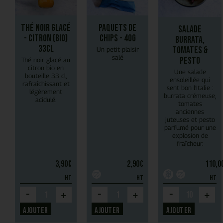
Thé Noir Glacé
Paquets de
Salade
- Citron (bio)
chips - 40g
Burrata,
33cl
tomates &
Un petit plaisir
salé
pesto
Thé noir glacé au
citron bio en
Une salade
bouteille 33 cl,
ensoleillée qui
rafraîchissant et
sent bon l’Italie :
légèrement
burrata crémeuse,
acidulé.
tomates
anciennes
juteuses et pesto
parfumé pour une
explosion de
fraîcheur.
3,90
€
2,90
€
110,0
HT
HT
HT
-
-
-
+
+
+
Ajouter
Ajouter
Ajouter