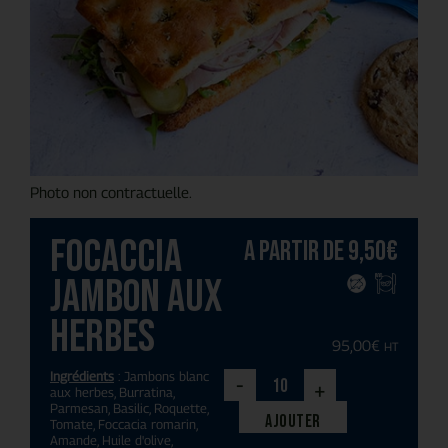
Photo non contractuelle.
Focaccia
A partir de
9,50
€
Jambon aux
herbes
95,00
€
HT
Ingrédients
: Jambons blanc
-
+
aux herbes, Burratina,
Parmesan, Basilic, Roquette,
Ajouter
Tomate, Foccacia romarin,
Amande, Huile d'olive,