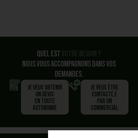
Quel est
votre besoin ?
Nous vous accompagnons dans vos
demandes.
Je veux obtenir
Je veux être
un devis
contacté.e
en toute
par un
autonomie
commercial
Vous avez commencé un panier,
Besoin de plus d'information ?