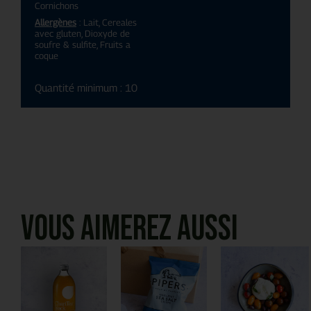
Cornichons
Allergènes
: Lait, Cereales
avec gluten, Dioxyde de
soufre & sulfite, Fruits a
coque
Quantité minimum : 10
Vous aimerez aussi