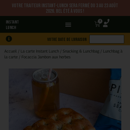
Votre traiteur Instant-Lunch sera fermé du 3 au 23 août
2026. Bel été à vous !
0
INSTANT
LUNCH
Votre date de livraison
Accueil
/
La carte Instant Lunch
/
Snacking & Lunchbag
/
Lunchbag à
la carte
/
Focaccia Jambon aux herbes