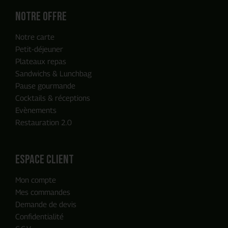
Notre offre
Notre carte
Petit-déjeuner
Plateaux repas
Sandwichs & Lunchbag
Pause gourmande
Cocktails & réceptions
Evènements
Restauration 2.0
ENVOYER MA DEMANDE
espace client
Mon compte
Notre équipe reviendra vers vous
Mes commandes
en moins de 24h, c'est promis
Demande de devis
Confidentialité