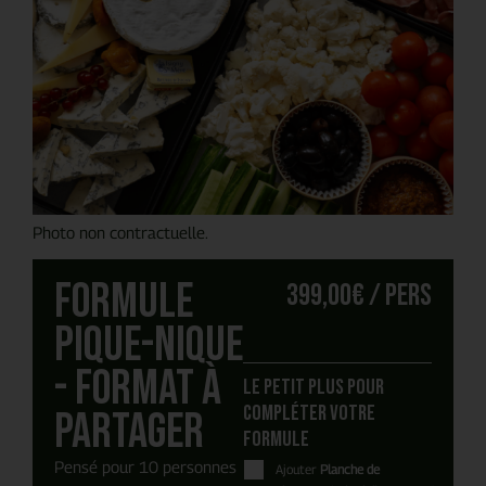
Photo non contractuelle.
Formule
399,00
€
/ pers
Pique-Nique
- Format à
Le petit plus pour
compléter votre
Partager
formule
Pensé pour 10 personnes
Ajouter
Planche de