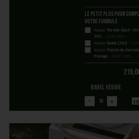
Le petit plus pour comp
votre formule
Ajouter
The Noir Glacé - Citr
33cl
-
1,50
€
/ pers
Ajouter
Badoit (33cl)
-
1,00
Ajouter
Planche de charcute
fromage
-
9,00
€
/ pers
215,0
-
+
Aj