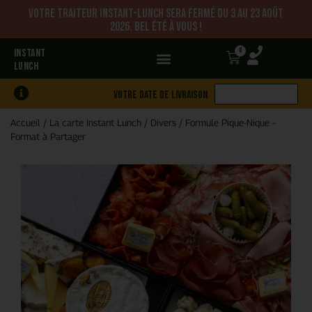
Votre traiteur Instant-Lunch sera fermé du 3 au 23 août
2026. Bel été à vous !
0
INSTANT
LUNCH
Votre date de livraison
Accueil
/
La carte Instant Lunch
/
Divers
/
Formule Pique-Nique –
Format à Partager