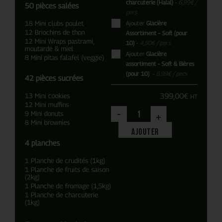
charcuterie (Halal)
-
6,99
€
/
50 pièces salées
pers
18 Mini clubs poulet
Ajouter
Glacière
12 Briochins de thon
Assortiment – Soft (pour
12 Mini Wraps pastrami,
10)
-
4,50
€
/ pers
moutarde & miel
Ajouter
Glacière
8 Mini pitas falafel (veggie)
assortiment – Soft & Bières
(pour 10)
-
8,99
€
/ pers
42 pièces sucrées
399,00
€
13 Mini cookies
HT
12 Mini muffins
-
9 Mini donuts
+
8 Mini brownies
Ajouter
4 planches
1 Planche de crudités (1kg)
1 Planche de fruits de saison
(2kg)
1 Planche de fromage (1,5kg)
1 Planche de charcuterie
(1kg)