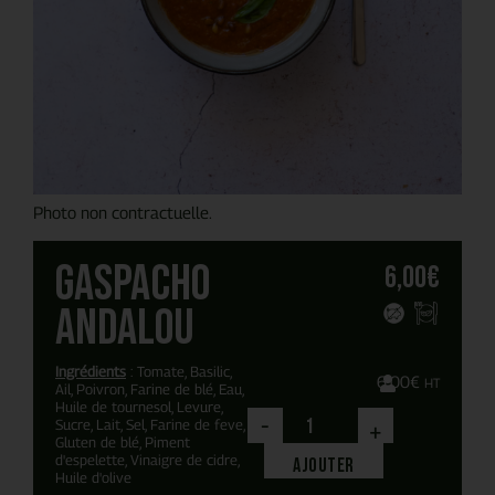
Photo non contractuelle.
Gaspacho
6,00
€
andalou
Ingrédients
: Tomate, Basilic,
6,00
€
HT
Ail, Poivron, Farine de blé, Eau,
Huile de tournesol, Levure,
-
Sucre, Lait, Sel, Farine de feve,
+
Gluten de blé, Piment
d'espelette, Vinaigre de cidre,
Ajouter
Huile d'olive