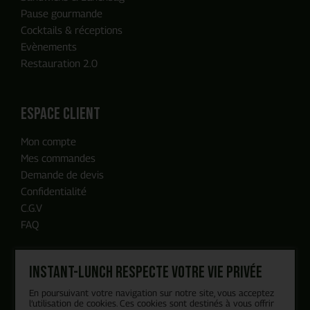
Pause gourmande
Cocktails & réceptions
Evènements
Restauration 2.0
ENVOYER MA DEMANDE
espace client
Mon compte
Notre équipe reviendra vers vous
Mes commandes
en moins de 24h, c'est promis
Demande de devis
Confidentialité
C.G.V
FAQ
Instant-Lunch respecte votre vie privée
Nos engagements
En poursuivant votre navigation sur notre site, vous acceptez
Blog
l’utilisation de cookies. Ces cookies sont destinés à vous offrir