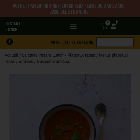
Votre traiteur Instant-Lunch sera fermé du 3 au 23 août
2026. Bel été à vous !
0
INSTANT
LUNCH
Votre date de livraison
Accueil
/
La carte Instant Lunch
/
Plateaux repas
/
Menus plateaux
repas
/
Entrées
/
Gaspacho andalou