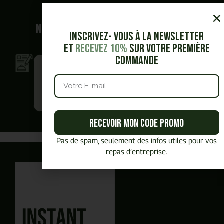
Quel est
votre besoin ?
Nous vous accompagnons dans vos
Inscrivez- vous à la Newsletter
demandes.
et
Recevez 10%
sur votre première
commande
Je veux obtenir
Je veux être
un devis
contacté.e
en toute
par un
autonomie
commercial
Recevoir mon code promo
Vous avez commencé un panier,
Besoin de plus d'information ?
Pas de spam, seulement des infos utiles pour vos
repas d’entreprise.
Vous préférez
être
Vous souhaitez
générer un devis PDF
En autonomie et rapidement ?
recontacté.E
J'obtiens mon devis en ligne
Planifier un rendez-vous