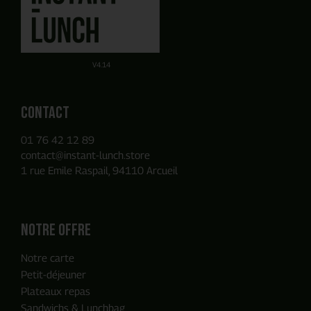
avec un commercial
en quelques clics
Obtenez un devis par E-mail de manière autonome sur la
Ou utilisez notre Formulaire de contact
base des produits que vous avez ajouté à votre panier.
V4.14
Contact
01 76 42 12 89
contact@instant-lunch.store
1 rue Emile Raspail, 94110 Arcueil
Notre offre
Notre carte
Petit-déjeuner
Plateaux repas
Sandwichs & Lunchbag