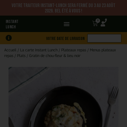
Votre traiteur Instant-Lunch sera fermé du 3 au 23 août
2026. Bel été à vous !
0
INSTANT
LUNCH
Votre date de livraison
Accueil
/
La carte Instant Lunch
/
Plateaux repas
/
Menus plateaux
repas
/
Plats
/
Gratin de chou-fleur & lieu noir