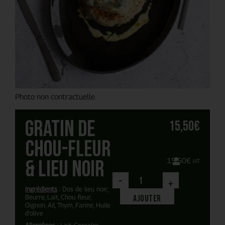
Photo non contractuelle.
Gratin de
15,50
€
chou-fleur
& lieu noir
15,50
€
HT
-
+
Ingrédients
: Dos de lieu noir,
Beurre, Lait, Chou fleur,
Ajouter
Oignon, Ail, Thym, Farine, Huile
d'olive
Allergènes
: Lait, Cereales