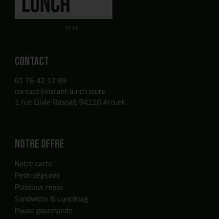
Obtenez un devis par E-mail de manière autonome sur la
Ou utilisez notre Formulaire de contact
base des produits que vous avez ajouté à votre panier.
V4.14
Contact
01 76 42 12 89
contact@instant-lunch.store
1 rue Emile Raspail, 94110 Arcueil
Notre offre
Notre carte
Petit-déjeuner
Plateaux repas
Sandwichs & Lunchbag
Pause gourmande