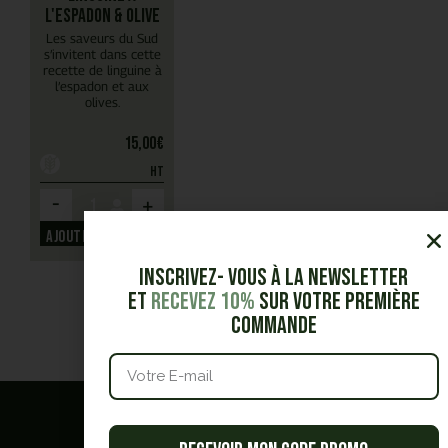
l'espadon & olive
Les saveurs du Sud
s’invitent dans cette
recette de linguine à
l’espadon et aux
olives.
15,00
€
HT
-
+
Ajouter
Inscrivez- vous à la Newsletter
et
Recevez 10%
sur votre première
commande
Quel est
votre besoin ?