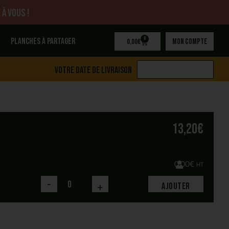
 à vous !
0
Planches à partager
Mon compte
0,00
€
Votre date de livraison
13,20
€
0,00
€
HT
-
+
Ajouter