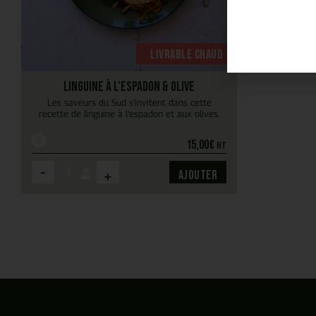
Livrable chaud
Linguine à l'espadon & olive
Les saveurs du Sud s’invitent dans cette
recette de linguine à l’espadon et aux olives.
15,00
€
HT
-
+
Ajouter