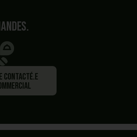
mandes.
re contacté.e
commercial