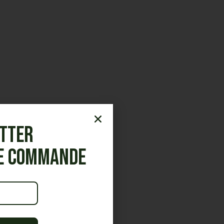
etter
re commande