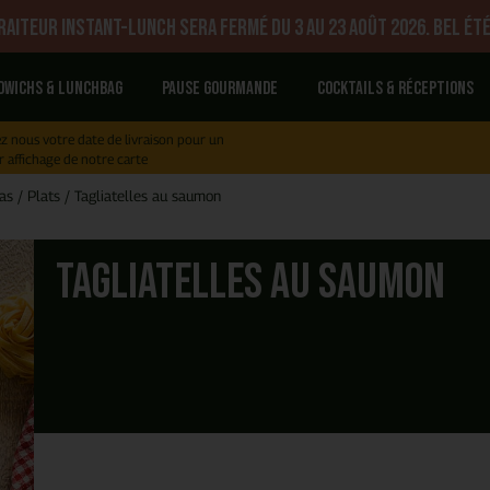
aiteur Instant-Lunch sera fermé du 3 au 23 août 2026. Bel été
dwichs & Lunchbag
Pause gourmande
Cocktails & réceptions
z nous votre date de livraison pour un
r affichage de notre carte
as
/
Plats
/
Tagliatelles au saumon
Tagliatelles au saumon