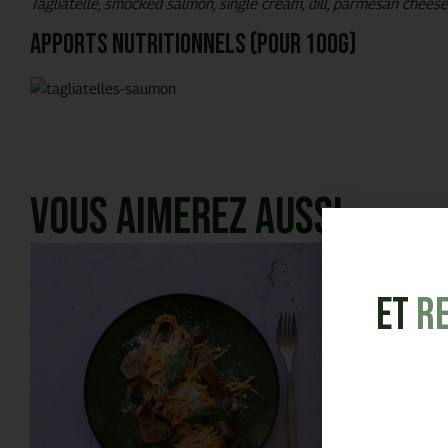
Tagliatelle, smocked salmon, single cream, dill, parmesan cheese
Apports nutritionnels (pour 100g)
Vous aimerez aussi
et
R