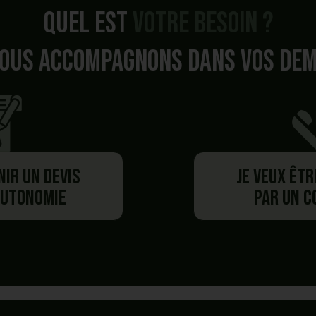
Quel est
votre besoin ?
ous accompagnons dans vos de
nir un devis
Je veux êt
autonomie
par un 
Besoin de plus d'information ?