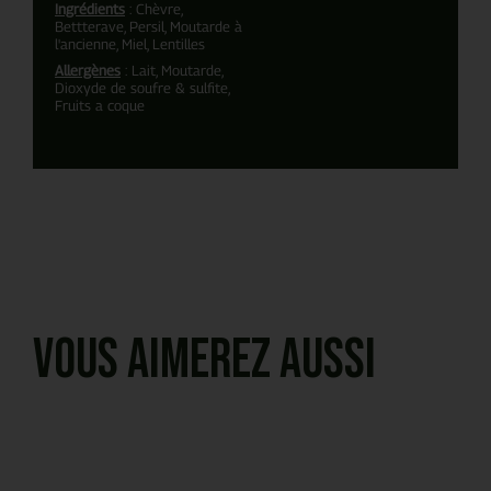
Ingrédients
: Chèvre,
Bettterave, Persil, Moutarde à
l'ancienne, Miel, Lentilles
Allergènes
: Lait, Moutarde,
Dioxyde de soufre & sulfite,
Fruits a coque
Vous aimerez aussi