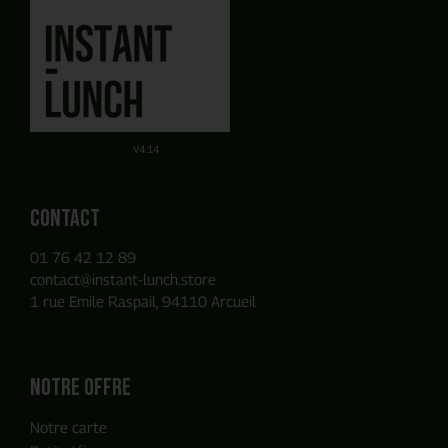
J'obtiens mon devis en ligne
Planifier un rendez-vous
avec un commercial
en quelques clics
Obtenez un devis par E-mail de manière autonome sur la
Ou utilisez notre Formulaire de contact
base des produits que vous avez ajouté à votre panier.
V4.14
Contact
01 76 42 12 89
contact@instant-lunch.store
1 rue Emile Raspail, 94110 Arcueil
Notre offre
Notre carte