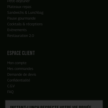
Petit-déjeuner
Plateaux repas
Sandwichs & Lunchbag
Pause gourmande
Cocktails & réceptions
Evènements
Restauration 2.0
ENVOYER MA DEMANDE
espace client
Mon compte
Notre équipe reviendra vers vous
Mes commandes
en moins de 24h, c'est promis
Demande de devis
Confidentialité
C.G.V
FAQ