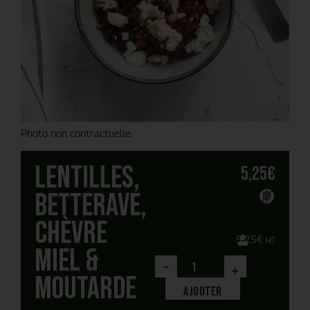
Photo non contractuelle.
Lentilles,
5,25
€
betterave,
chèvre
5,25
€
HT
miel &
-
+
moutarde
Ajouter