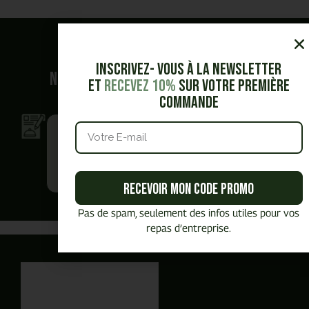
Quel est
votre besoin ?
Inscrivez- vous à la Newsletter
Nous vous accompagnons dans vos
et
Recevez 10%
sur votre première
demandes.
commande
Je veux obtenir
Je veux être
un devis
contacté.e
en toute
par un
autonomie
commercial
Recevoir mon code promo
Pas de spam, seulement des infos utiles pour vos
Vous avez commencé un panier,
Besoin de plus d'information ?
repas d’entreprise.
Vous préférez
être
Vous souhaitez
générer un devis PDF
En autonomie et rapidement ?
recontacté.E