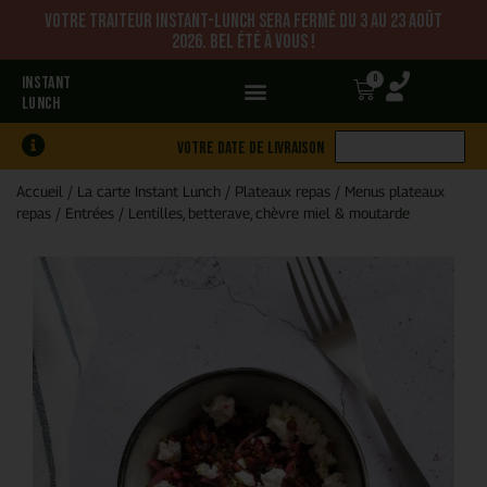
Votre traiteur Instant-Lunch sera fermé du 3 au 23 août
2026. Bel été à vous !
0
INSTANT
LUNCH
Votre date de livraison
Accueil
/
La carte Instant Lunch
/
Plateaux repas
/
Menus plateaux
repas
/
Entrées
/
Lentilles, betterave, chèvre miel & moutarde