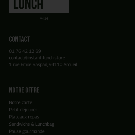
Obtenez un devis par E-mail de manière autonome sur la
Ou utilisez notre Formulaire de contact
base des produits que vous avez ajouté à votre panier.
V4.14
Contact
01 76 42 12 89
contact@instant-lunch.store
1 rue Emile Raspail, 94110 Arcueil
Notre offre
Notre carte
Petit-déjeuner
Plateaux repas
Sandwichs & Lunchbag
Pause gourmande