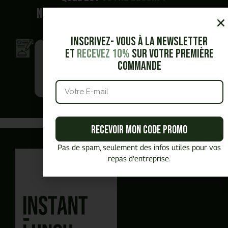
Nous vous accompagnons dans vos
demandes.
Inscrivez- vous à la Newsletter
Je veux obtenir
Je veux être
et
Recevez 10%
sur votre première
un devis
contacté.e
commande
en toute
par un
autonomie
commercial
Vous avez commencé un panier,
Besoin de plus d'information ?
Recevoir mon code promo
Vous préférez
être
Vous souhaitez
générer un devis PDF
Pas de spam, seulement des infos utiles pour vos
repas d’entreprise.
En autonomie et rapidement ?
recontacté.E
J'obtiens mon devis en ligne
Planifier un rendez-vous
avec un commercial
en quelques clics