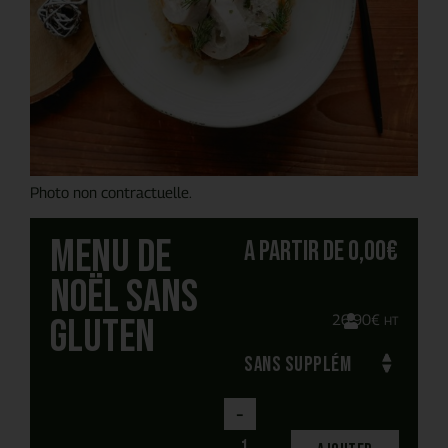
Photo non contractuelle.
Menu de
A partir de
0,00
€
Noël sans
gluten
26,90
€
HT
-