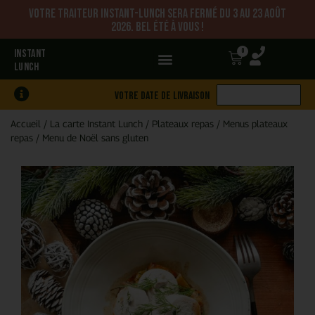
Votre traiteur Instant-Lunch sera fermé du 3 au 23 août
2026. Bel été à vous !
0
INSTANT
LUNCH
Votre date de livraison
Accueil
/
La carte Instant Lunch
/
Plateaux repas
/
Menus plateaux
repas
/
Menu de Noël sans gluten