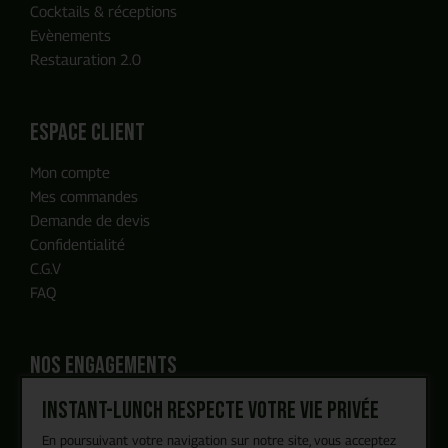
Cocktails & réceptions
Evènements
Restauration 2.0
ENVOYER MA DEMANDE
espace client
Mon compte
Notre équipe reviendra vers vous
Mes commandes
en moins de 24h, c'est promis
Demande de devis
Confidentialité
C.G.V
FAQ
Nos engagements
Instant-Lunch respecte votre vie privée
Blog
Recrutement
En poursuivant votre navigation sur notre site, vous acceptez