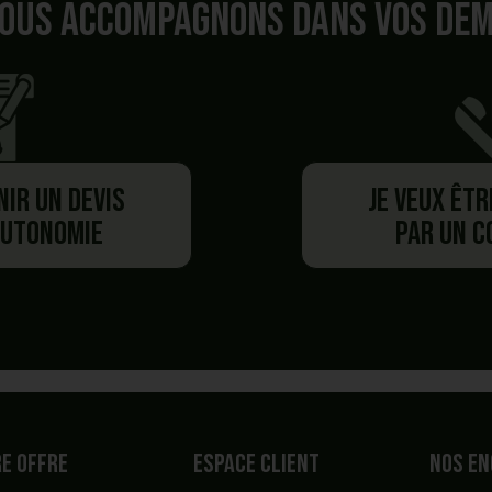
ous accompagnons dans vos de
nir un devis
Je veux êt
autonomie
par un 
Besoin de plus d'information ?
Vous avez commencé un panier,
s préférez
être recontac
e offre
espace client
Nos e
souhaitez
générer un dev