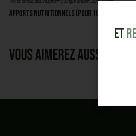
White chocolate, raspberry, single cream, icing sugar
Apports nutritionnels (pour 100g)
et
R
Vous aimerez aussi