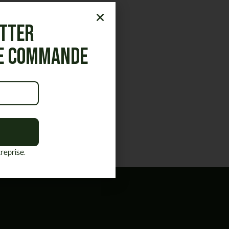
etter
re commande
reprise.