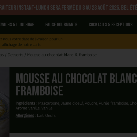
aiteur Instant-Lunch sera fermé du 3 au 23 août 2026. Bel été
dwichs & Lunchbag
Pause gourmande
Cocktails & réceptions
z nous votre date de livraison pour un
r affichage de notre carte
as
/
Desserts
/
Mousse au chocolat blanc & framboise
Mousse au chocolat blanc
framboise
Ingrédients
: Mascarpone, Jaune d'oeuf, Poudre, Purée framboise, Choc
Arome vanille, Vanille
Allergènes
: Lait, Oeufs