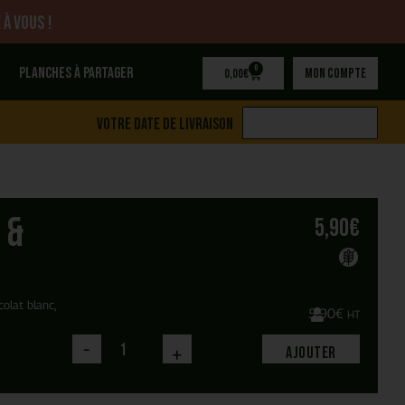
 à vous !
0
Planches à partager
Mon compte
0,00
€
Votre date de livraison
 &
5,90
€
olat blanc,
5,90
€
HT
-
+
Ajouter