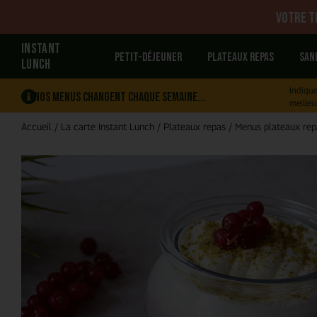
Votre tr
INSTANT
Petit-déjeuner
Plateaux repas
San
LUNCH
Indique
Nos menus changent chaque semaine...
meilleu
Accueil
/
La carte Instant Lunch
/
Plateaux repas
/
Menus plateaux rep