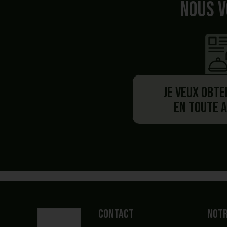
Nous v
Je veux obte
en toute 
Vou
Contact
Notr
Vous 