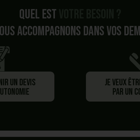
Quel est
votre besoin ?
ous accompagnons dans vos de
nir un devis
Je veux êt
autonomie
par un 
Besoin de plus d'information ?