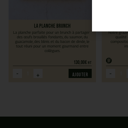
La planche Brunch
La planche parfaite pour un brunch à partager :
Notre grazi
des œufs brouillés fondants, du saumon, du
qualité
guacamole, des blinis et du bacon de dinde, le
compositio
tout réuni pour un moment gourmand entre
in
collègues.
130,00
€
HT
-
-
+
Ajouter