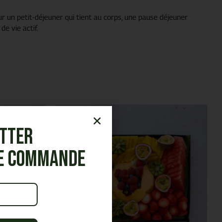
ur un petit-déjeuner qui tient au corps, une pause déjeuner
e vie actif.
etter
re commande