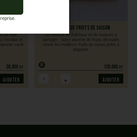
reprise.
ries
Planche de fruits de saison
d de mini-
Un festival de fraîcheur et de couleurs à
au chocolat et
partager : notre planche de fruits découpés
déjeuner varié
réunit les meilleurs fruits de saison, prêts à
déguster.
26,00
€
120,00
€
HT
HT
-
+
Ajouter
Ajouter