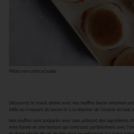
Photo non contractuelle.
Découvrez le snack ultime avec nos muffins bacon smashed avoca
mêle au croquant du bacon et à la douceur de l’avocat écrasé, of
Nos muffins sont préparés avec soin, utilisant des ingrédients cho
note fumée et une texture qui contraste parfaitement avec l’onct
et d’une pincée de sel de mer pour en rehausser la saveur natur