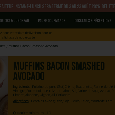
aiteur Instant-Lunch sera fermé du 3 au 23 août 2026. Bel été
dwichs & Lunchbag
Pause gourmande
Cocktails & réceptions
z nous votre date de livraison pour un
r affichage de notre carte
arte
/
Muffins Bacon Smashed Avocado
Muffins Bacon Smashed
Avocado
Ingrédients
: Poitrine de porc, Œuf, Crème, Toastinette, Farine de blé, 
Vinaigre, Sucre, Huile de colza et palme, Sel, Farine de soja,, Avocat, P
Piment jalapenos, Oignon, Ail, Coriandre
Allergènes
: Cereales avec gluten, Soja, Oeufs, Celeri, Moutarde, Lait
Quantité minimum : 10