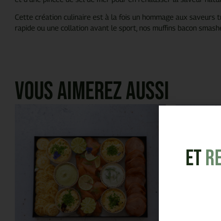
Cette création culinaire est à la fois un hommage aux saveurs tr
rapide ou une collation avant le sport, nos muffins bacon smash
Vous aimerez aussi
et
R