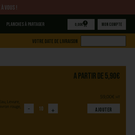
 à vous !
0
Planches à partager
Mon compte
0,00
€
Votre date de livraison
A partir de
5,90
€
59,00
€
HT
Eau, Levure,
oivron rouge,
-
+
Ajouter