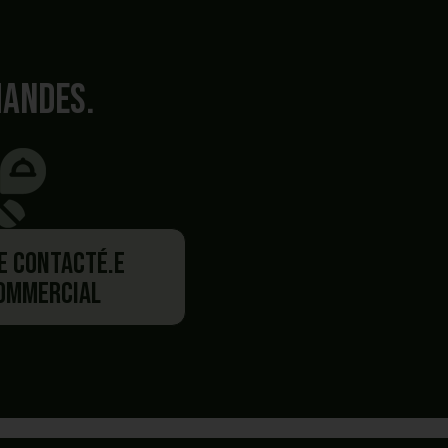
mandes.
re contacté.e
commercial