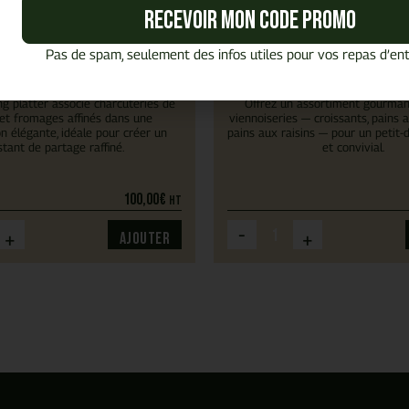
Recevoir mon code promo
Pas de spam, seulement des infos utiles pour vos repas d’ent
La planche mixte
Plateau Mix Viennoise
ng platter associe charcuteries de
Offrez un assortiment gourman
 et fromages affinés dans une
viennoiseries — croissants, pains 
n élégante, idéale pour créer un
pains aux raisins — pour un petit-
stant de partage raffiné.
et convivial.
100,00
€
HT
-
+
+
Ajouter