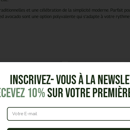
aditionnelles et une célébration de la simplicité moderne. Parfait po
ed avocado sont une option polyvalente qui s’adapte à votre rythme d
30
pièces
Inscrivez- vous à la Newsl
ecevez 10%
sur votre premiè