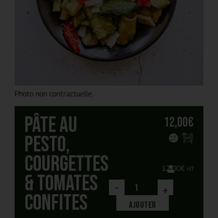
Photo non contractuelle.
Pâte au
12,00
€
pesto,
courgettes
12,00
€
HT
& tomates
-
+
confites
Ajouter