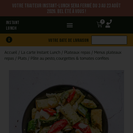
Votre traiteur Instant-Lunch sera fermé du 3 au 23 août
2026. Bel été à vous !
0
INSTANT
LUNCH
Votre date de livraison
Accueil
/
La carte Instant Lunch
/
Plateaux repas
/
Menus plateaux
repas
/
Plats
/
Pâte au pesto, courgettes & tomates confites