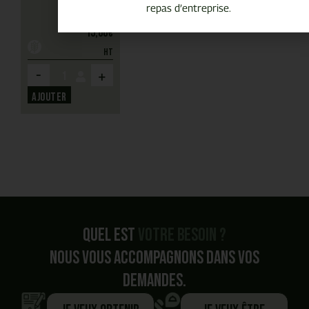
olives.
repas d’entreprise.
15,00
€
HT
-
+
Ajouter
Quel est
votre besoin ?
Nous vous accompagnons dans vos
demandes.