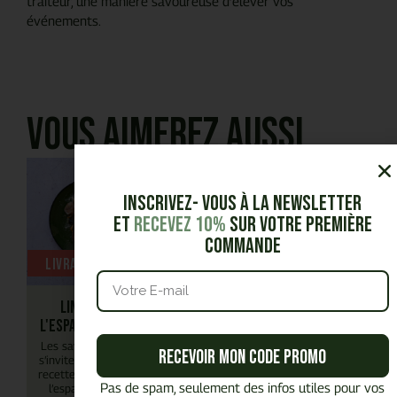
traiteur, une manière savoureuse d’élever vos
événements.
Vous aimerez aussi
Inscrivez- vous à la Newsletter
et
Recevez 10%
sur votre première
commande
Livrable chaud
Linguine à
l'espadon & olive
Les saveurs du Sud
Recevoir mon code promo
s’invitent dans cette
recette de linguine à
Pas de spam, seulement des infos utiles pour vos
l’espadon et aux