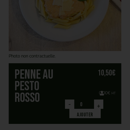
Photo non contractuelle.
Penne au
10,50
€
pesto
rosso
0,00
€
HT
-
+
Ajouter