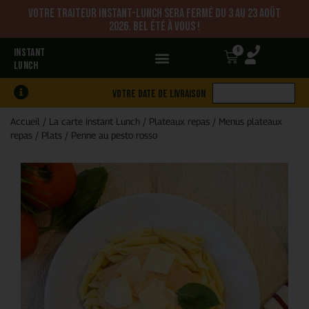
Votre traiteur Instant-Lunch sera fermé du 3 au 23 août
2026. Bel été à vous !
0
INSTANT
LUNCH
Votre date de livraison
Accueil
/
La carte Instant Lunch
/
Plateaux repas
/
Menus plateaux
repas
/
Plats
/
Penne au pesto rosso