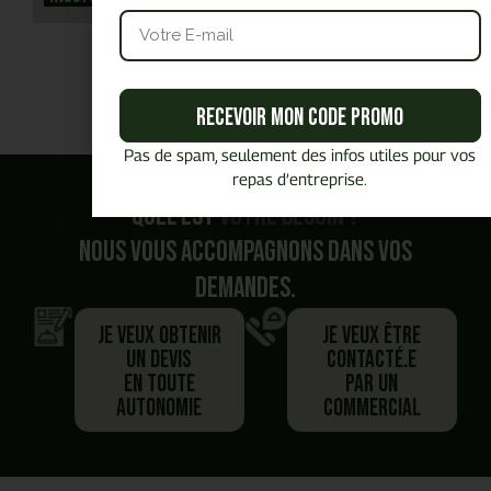
Recevoir mon code promo
Pas de spam, seulement des infos utiles pour vos
repas d’entreprise.
Quel est
votre besoin ?
Nous vous accompagnons dans vos
demandes.
Je veux obtenir
Je veux être
un devis
contacté.e
en toute
par un
autonomie
commercial