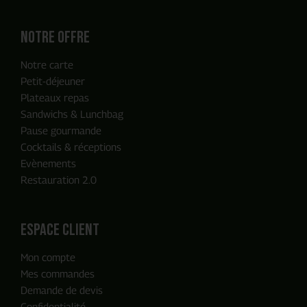
Notre offre
Notre carte
Petit-déjeuner
Plateaux repas
Sandwichs & Lunchbag
Pause gourmande
Cocktails & réceptions
Evènements
Restauration 2.0
ENVOYER MA DEMANDE
espace client
Mon compte
Notre équipe reviendra vers vous
Mes commandes
en moins de 24h, c'est promis
Demande de devis
Confidentialité