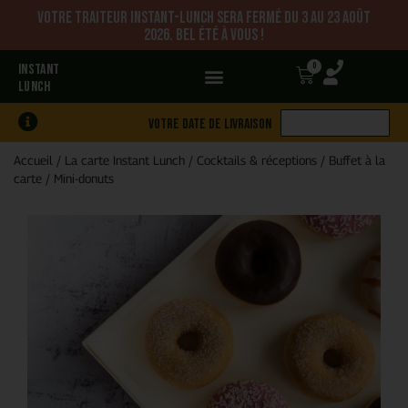
Votre traiteur Instant-Lunch sera fermé du 3 au 23 août
2026. Bel été à vous !
0
INSTANT
LUNCH
Votre date de livraison
Accueil
/
La carte Instant Lunch
/
Cocktails & réceptions
/
Buffet à la
carte
/
Mini-donuts