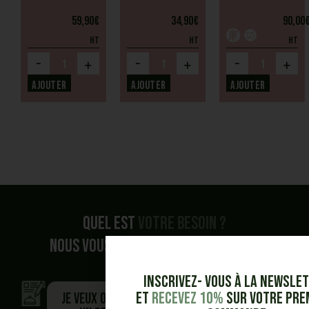
59,90
€
34,90
€
90,00
HT
HT
HT
-
-
-
+
+
+
Ajouter
Ajouter
Ajouter
Quel est
votre besoin ?
Nous vous accompagnons dans vos
demandes.
Inscrivez- vous à la Newsle
et
Recevez 10%
sur votre pre
Je veux obtenir
Je veux être