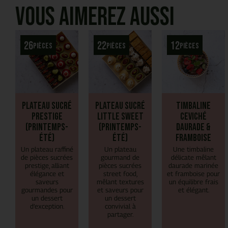
Vous aimerez aussi
26
22
12
pièces
pièces
pièces
Plateau Sucré
Plateau Sucré
Timbaline
Prestige
Little Sweet
Ceviché
(Printemps-
(Printemps-
daurade &
Été)
Été)
framboise
Un plateau raffiné
Un plateau
Une timbaline
de pièces sucrées
gourmand de
délicate mêlant
prestige, alliant
pièces sucrées
daurade marinée
élégance et
street food,
et framboise pour
saveurs
mêlant textures
un équilibre frais
gourmandes pour
et saveurs pour
et élégant.
un dessert
un dessert
d’exception.
convivial à
partager.