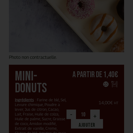
Photo non contractuelle.
Mini-
A partir de
1,40
€
donuts
Ingrédients
: Farine de blé, Sel,
14,00
€
HT
Levure chimique, Poudre a
lever, Jus de citron, Cacao,
-
Lait, Fraise, Huile de colza,
+
Huile de palme, Sucre, Graisse
de coco, Amidon modifié,
Ajouter
Extrait de vanille, Creme,
Gluten de blé, Amidon de mais