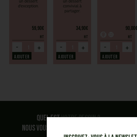
un dessert
un dessert
d’exception.
convivial à
partager.
59,90
€
34,90
€
90,00
HT
HT
HT
-
-
-
+
+
+
Ajouter
Ajouter
Ajouter
Quel est
votre besoin ?
Nous vous accompagnons dans vos