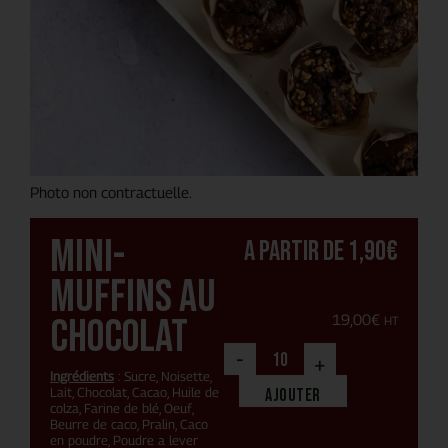
Photo non contractuelle.
Mini-
A partir de
1,90
€
muffins au
chocolat
19,00
€
HT
-
+
Ingrédients
: Sucre, Noisette,
Lait, Chocolat, Cacao, Huile de
Ajouter
colza, Farine de blé, Oeuf,
Beurre de caco, Pralin, Caco
en poudre, Poudre a lever