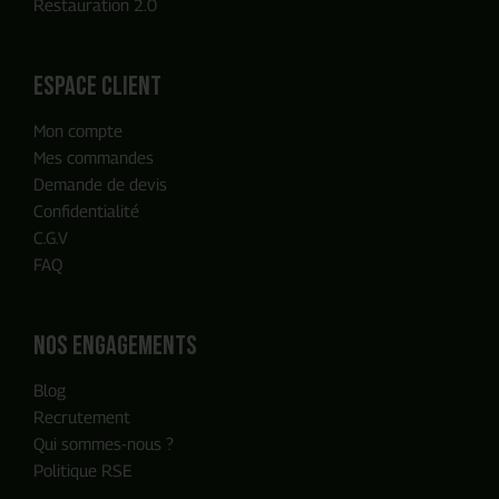
Restauration 2.0
ENVOYER MA DEMANDE
espace client
Mon compte
Notre équipe reviendra vers vous
Mes commandes
en moins de 24h, c'est promis
Demande de devis
Confidentialité
C.G.V
FAQ
Nos engagements
Blog
Recrutement
Qui sommes-nous ?
Politique RSE