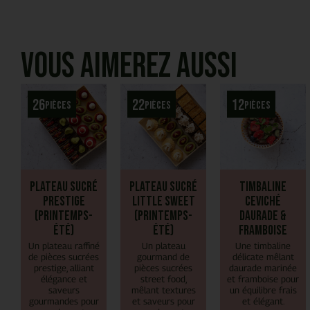
Vous aimerez aussi
26
22
12
pièces
pièces
pièces
Plateau Sucré
Plateau Sucré
Timbaline
Prestige
Little Sweet
Ceviché
(Printemps-
(Printemps-
daurade &
Été)
Été)
framboise
Un plateau raffiné
Un plateau
Une timbaline
de pièces sucrées
gourmand de
délicate mêlant
prestige, alliant
pièces sucrées
daurade marinée
élégance et
street food,
et framboise pour
saveurs
mêlant textures
un équilibre frais
gourmandes pour
et saveurs pour
et élégant.