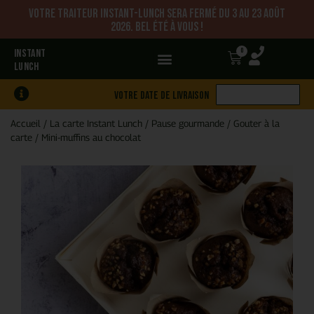
Votre traiteur Instant-Lunch sera fermé du 3 au 23 août
2026. Bel été à vous !
0
INSTANT
LUNCH
Votre date de livraison
Accueil
/
La carte Instant Lunch
/
Pause gourmande
/
Gouter à la
carte
/
Mini-muffins au chocolat