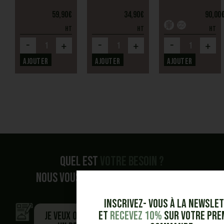
59,90
€
34,90
€
90,00
HT
HT
HT
-
-
-
+
+
+
Ajouter
Ajouter
Ajouter
Quel est
votre besoin ?
Nous vous accompagnons dans vos
demandes.
Inscrivez- vous à la Newsle
et
Recevez 10%
sur votre pre
Je veux obtenir
Je veux être