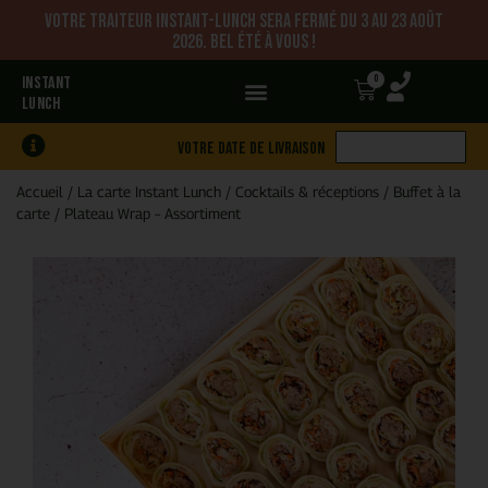
Votre traiteur Instant-Lunch sera fermé du 3 au 23 août
2026. Bel été à vous !
0
INSTANT
LUNCH
Votre date de livraison
Accueil
/
La carte Instant Lunch
/
Cocktails & réceptions
/
Buffet à la
carte
/
Plateau Wrap – Assortiment