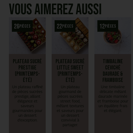
Vous aimerez aussi
26
22
12
pièces
pièces
pièces
Plateau Sucré
Plateau Sucré
Timbaline
Prestige
Little Sweet
Ceviché
(Printemps-
(Printemps-
daurade &
Été)
Été)
framboise
Un plateau raffiné
Un plateau
Une timbaline
de pièces sucrées
gourmand de
délicate mêlant
prestige, alliant
pièces sucrées
daurade marinée
élégance et
street food,
et framboise pour
saveurs
mêlant textures
un équilibre frais
gourmandes pour
et saveurs pour
et élégant.
un dessert
un dessert
d’exception.
convivial à
partager.