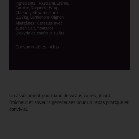
Ingrédients
: Pastrami, Crème,
Carotte, Roquette, Wrap,
Classic yellow mustard
2.97kg, Cornichons, Oignon
Allergènes
: Cereales avec
gluten, Lait, Moutarde,
Dioxyde de soufre & sulfite
Consommables inclus
Un assortiment gourmand de wraps variés, alliant
fraîcheur et saveurs généreuses pour un repas pratique et
convivial.