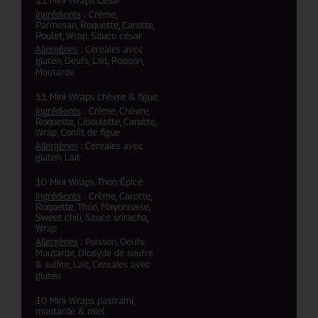
11 Mini Wraps César
Ingrédients
: Crème,
Parmesan, Roquette, Carotte,
Poulet, Wrap, Sauce césar
Allergènes
: Cereales avec
gluten, Oeufs, Lait, Poisson,
Moutarde
11 Mini Wraps chèvre & figue
Ingrédients
: Crème, Chèvre,
Roquette, Ciboulette, Carotte,
Wrap, Confit de figue
Allergènes
: Cereales avec
gluten, Lait
10 Mini Wraps Thon Épicé
Ingrédients
: Crème, Carotte,
Roquette, Thon, Mayonnaise,
Sweet chili, Sauce sriracha,
Wrap
Allergènes
: Poisson, Oeufs,
Moutarde, Dioxyde de soufre
& sulfite, Lait, Cereales avec
gluten
10 Mini Wraps pastrami,
moutarde & miel