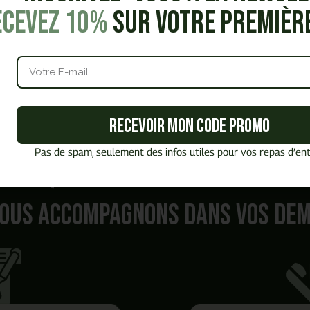
ecevez 10%
sur votre premiè
Recevoir mon code promo
Pas de spam, seulement des infos utiles pour vos repas d’ent
Quel est
votre besoin ?
ous accompagnons dans vos de