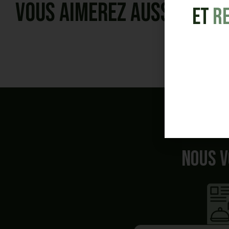
Vous aimerez aussi
et
R
Nous v