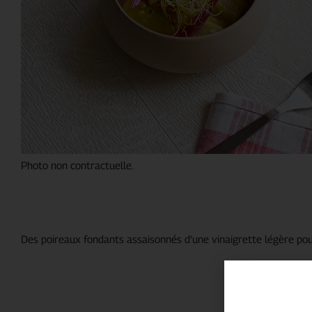
Photo non contractuelle.
Des poireaux fondants assaisonnés d’une vinaigrette légère pou