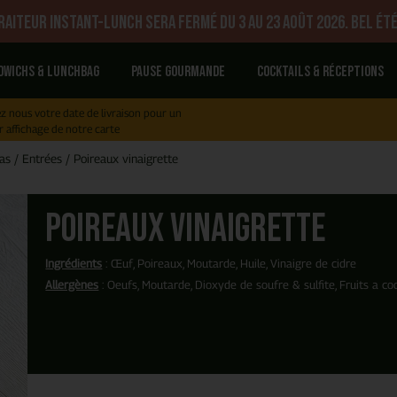
aiteur Instant-Lunch sera fermé du 3 au 23 août 2026. Bel été
dwichs & Lunchbag
Pause gourmande
Cocktails & réceptions
z nous votre date de livraison pour un
r affichage de notre carte
as
/
Entrées
/
Poireaux vinaigrette
Poireaux vinaigrette
Ingrédients
: Œuf, Poireaux, Moutarde, Huile, Vinaigre de cidre
Allergènes
: Oeufs, Moutarde, Dioxyde de soufre & sulfite, Fruits a c