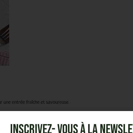
r une entrée fraîche et savoureuse.
Inscrivez- vous à la Newsl