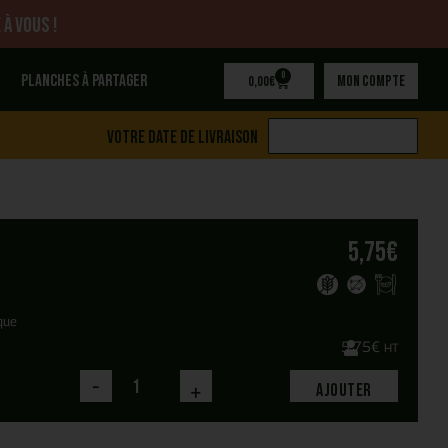
 à vous !
0
Planches à partager
Mon compte
0,00
€
Votre date de livraison
5,75
€
oque
5,75
€
HT
-
+
Ajouter