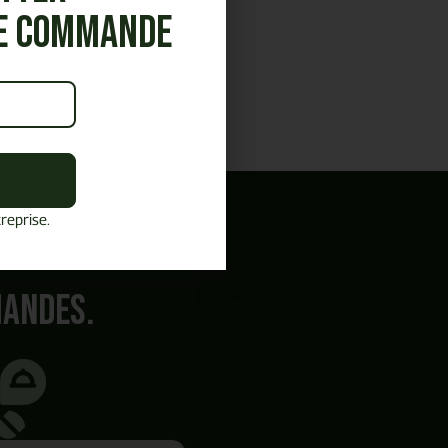
re commande
reprise.
mandes.