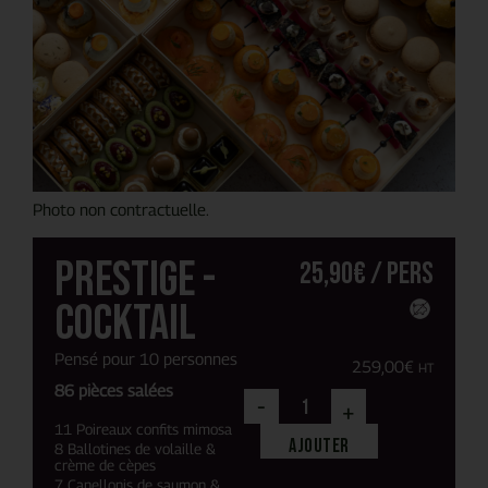
Photo non contractuelle.
Prestige -
25,90
€
/ pers
Cocktail
Pensé pour 10 personnes
259,00
€
HT
86 pièces salées
-
+
11 Poireaux confits mimosa
Ajouter
8 Ballotines de volaille &
crème de cèpes
7 Canellonis de saumon &