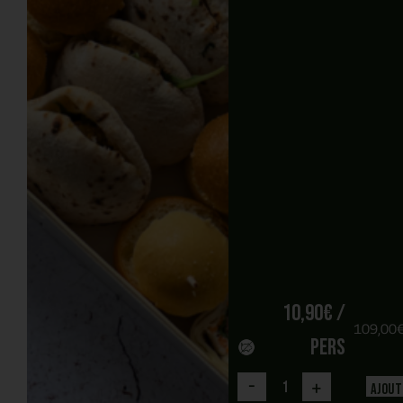
10,90
€
/
109,00
pers
-
+
Ajout