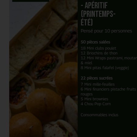
- Apéritif
(Printemps-
Été)
Pensé pour 10 personnes
50 pièces salées
18 Mini clubs poulet
12 Briochins de thon
12 Mini Wraps pastrami, mouta
& miel
8 Mini pitas falafel (veggie)
22 pièces sucrées
7 Mini mille-feuilles
6 Mini financiers pistache fruits
rouges
5 Mini brownies
4 Chou Pop Corn
Consommables inclus