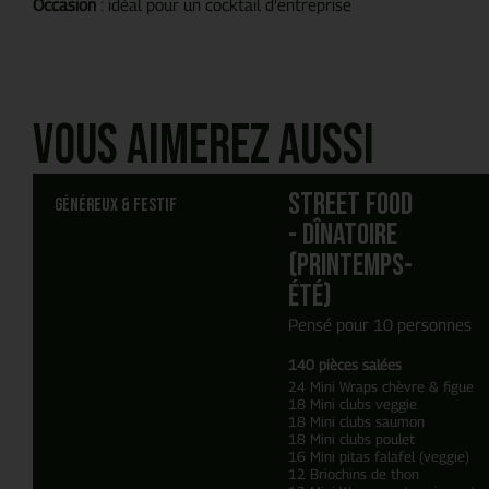
Occasion
: idéal pour un cocktail d’entreprise
Vous aimerez aussi
Street food
Généreux & festif
- Dînatoire
(Printemps-
Été)
Pensé pour 10 personnes
140 pièces salées
24 Mini Wraps chèvre & figue
18 Mini clubs veggie
18 Mini clubs saumon
18 Mini clubs poulet
16 Mini pitas falafel (veggie)
12 Briochins de thon