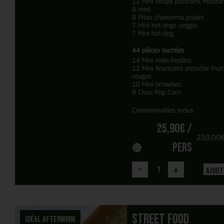
12 Mini Wraps pastrami, mouta
& miel
8 Pitas chawarma poulet
7 Mini hot-dogs veggie
7 Mini hot-dog
44 pièces sucrées
14 Mini mille-feuilles
12 Mini financiers pistache fruit
rouges
10 Mini brownies
8 Chou Pop Corn
Consommables inclus
25,90
€
/
259,00
pers
-
+
Ajout
Street food
Idéal Afterwork