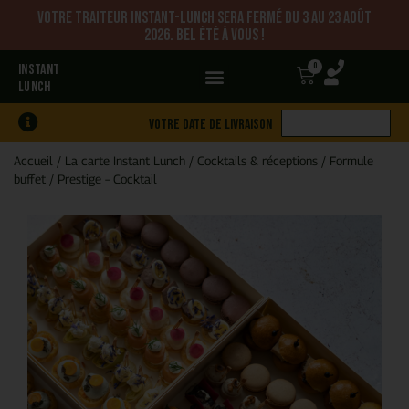
Votre traiteur Instant-Lunch sera fermé du 3 au 23 août
2026. Bel été à vous !
0
INSTANT
LUNCH
Votre date de livraison
Accueil
/
La carte Instant Lunch
/
Cocktails & réceptions
/
Formule
buffet
/
Prestige – Cocktail