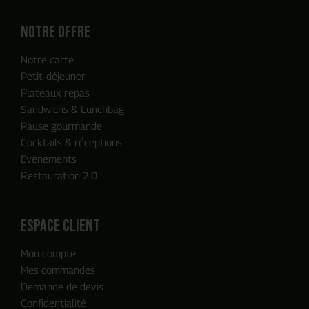
Notre offre
Notre carte
Petit-déjeuner
Plateaux repas
Sandwichs & Lunchbag
Pause gourmande
Cocktails & réceptions
Evènements
Restauration 2.0
ENVOYER MA DEMANDE
espace client
Mon compte
Notre équipe reviendra vers vous
Mes commandes
en moins de 24h, c'est promis
Demande de devis
Confidentialité