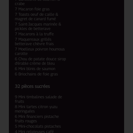
crabe
7 Macaron foie gras
7 Toasts oeuf de caille &
magret de canard fumé
7 Saint-Jacques marinée &
pickles de betterave
7 Macarons à la truffe
7 Maquereaux grillés
betterave chèvre frais
7 Moelleux poivron houmous
carotte
6 Chou de patate douce sirop
d'érable crème de bleu
6 Mini blinis de saumon
6 Briochains de foie gras
32 pièces sucrées
9 Mini timbalines salade de
fruits
8 Mini tartes citron yuzu
meringuées
6 Mini financiers pistache
fruits rouges
5 Mini-chocolats pistaches
4 Mini religieuses café