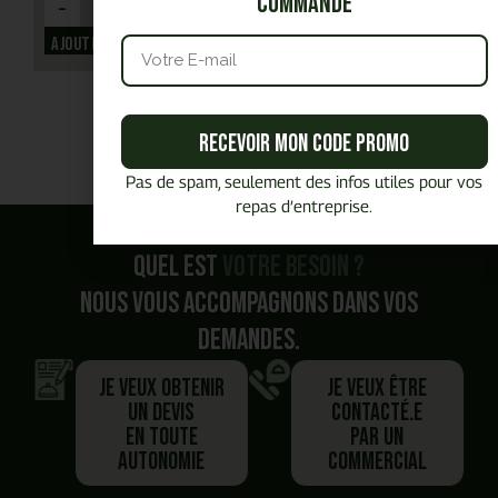
commande
-
+
Ajouter
Recevoir mon code promo
Pas de spam, seulement des infos utiles pour vos
repas d’entreprise.
Quel est
votre besoin ?
Nous vous accompagnons dans vos
demandes.
Je veux obtenir
Je veux être
un devis
contacté.e
en toute
par un
autonomie
commercial