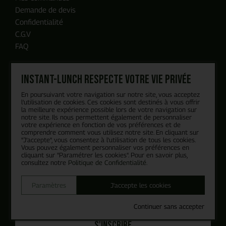
en moins de 24h, c'est promis
Demande de devis
Confidentialité
C.G.V
FAQ
Instant-Lunch respecte votre vie privée
Nos engagements
En poursuivant votre navigation sur notre site, vous acceptez
l’utilisation de cookies. Ces cookies sont destinés à vous offrir
Blog
la meilleure expérience possible lors de votre navigation sur
Recrutement
notre site. Ils nous permettent également de personnaliser
votre expérience en fonction de vos préférences et de
Qui sommes-nous ?
comprendre comment vous utilisez notre site. En cliquant sur
Politique RSE
"J’accepte", vous consentez à l'utilisation de tous les cookies.
Vous pouvez également personnaliser vos préférences en
cliquant sur "Paramétrer les cookies". Pour en savoir plus,
consultez notre
Politique de Confidentialité
.
Recevez notre actualité
Paramètres
J'accepte les cookies
Continuer sans accepter
S'INSCRIRE