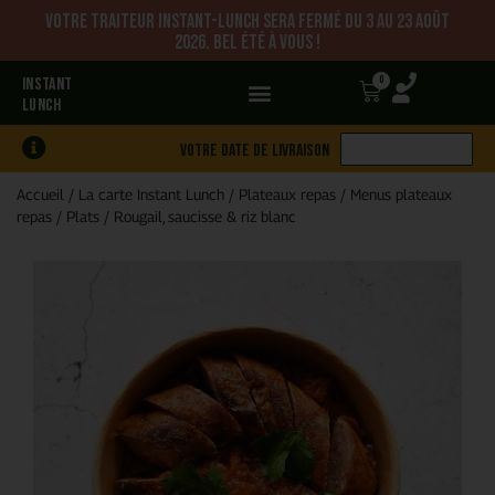
Votre traiteur Instant-Lunch sera fermé du 3 au 23 août
2026. Bel été à vous !
0
INSTANT
LUNCH
Votre date de livraison
Accueil
/
La carte Instant Lunch
/
Plateaux repas
/
Menus plateaux
repas
/
Plats
/
Rougail, saucisse & riz blanc