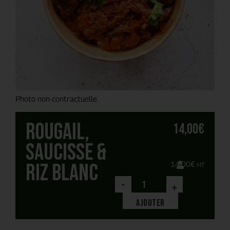
Photo non contractuelle.
Rougail,
14,00
€
saucisse &
riz blanc
14,00
€
HT
-
+
Ajouter