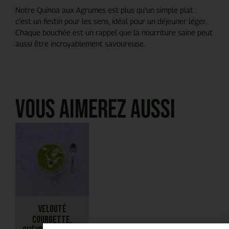
Notre Quinoa aux Agrumes est plus qu’un simple plat :
c’est un festin pour les sens, idéal pour un déjeuner léger.
Chaque bouchée est un rappel que la nourriture saine peut
aussi être incroyablement savoureuse.
Vous aimerez aussi
Velouté
courgette,