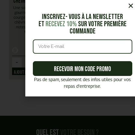
chèvre & menthe
Une soupe légère et
gourmande mêlant
Inscrivez- vous à la Newsletter
courgette fondante,
et
Recevez 10%
sur votre première
chèvre crémeux et
notes de menthe
commande
fraîche.
5,25
€
HT
-
+
Recevoir mon code promo
Ajouter
Pas de spam, seulement des infos utiles pour vos
repas d’entreprise.
Quel est
votre besoin ?