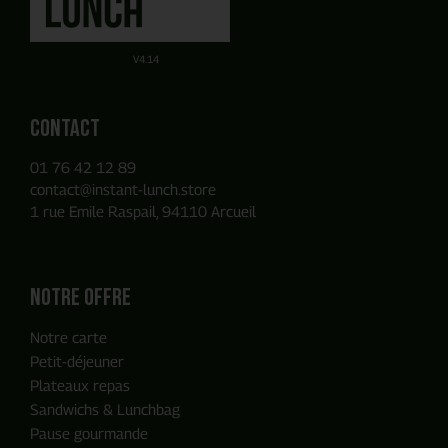
Obtenez un devis par E-mail de manière autonome sur la
Ou utilisez notre Formulaire de contact
base des produits que vous avez ajouté à votre panier.
V4.14
Contact
01 76 42 12 89
contact@instant-lunch.store
1 rue Emile Raspail, 94110 Arcueil
Notre offre
Notre carte
Petit-déjeuner
Plateaux repas
Sandwichs & Lunchbag
Pause gourmande