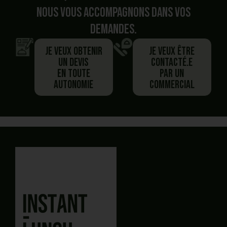
Nous vous accompagnons dans vos
demandes.
Je veux obtenir
Je veux être
un devis
contacté.e
en toute
par un
autonomie
commercial
Vous avez commencé un panier,
Besoin de plus d'information ?
Vous préférez
être
Vous souhaitez
générer un devis PDF
En autonomie et rapidement ?
recontacté.E
J'obtiens mon devis en ligne
Planifier un rendez-vous
avec un commercial
en quelques clics