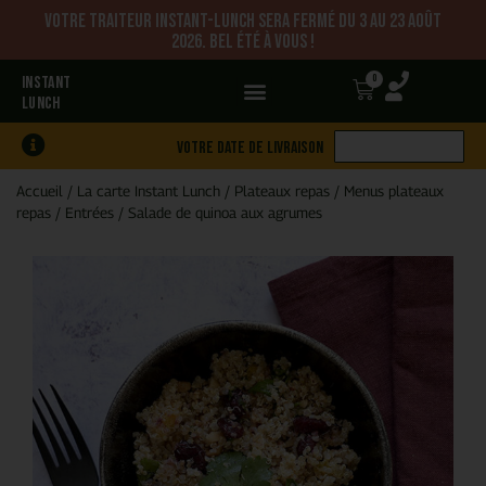
Votre traiteur Instant-Lunch sera fermé du 3 au 23 août
2026. Bel été à vous !
0
INSTANT
LUNCH
Votre date de livraison
Accueil
/
La carte Instant Lunch
/
Plateaux repas
/
Menus plateaux
repas
/
Entrées
/
Salade de quinoa aux agrumes