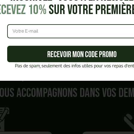
ecevez 10%
sur votre premiè
Recevoir mon code promo
Pas de spam, seulement des infos utiles pour vos repas d’ent
Quel est
votre besoin ?
ous accompagnons dans vos de