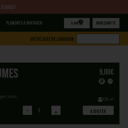
 à vous !
0
Planches à partager
Mon compte
0,00
€
Votre date de livraison
umes
9,00
€
gre, Sucre,
9,00
€
HT
-
+
Ajouter