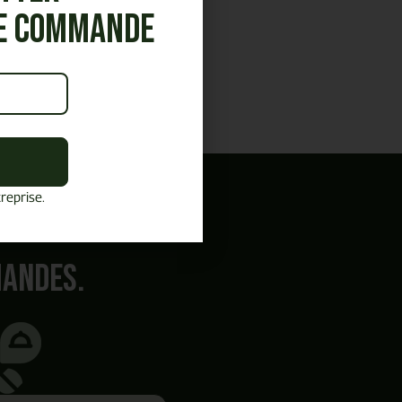
re commande
reprise.
mandes.