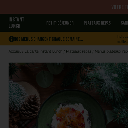
Votre tr
INSTANT
Petit-déjeuner
Plateaux repas
San
LUNCH
Indique
Nos menus changent chaque semaine...
meilleu
Accueil
/
La carte Instant Lunch
/
Plateaux repas
/
Menus plateaux rep