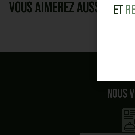
Vous aimerez aussi
et
R
Nous v