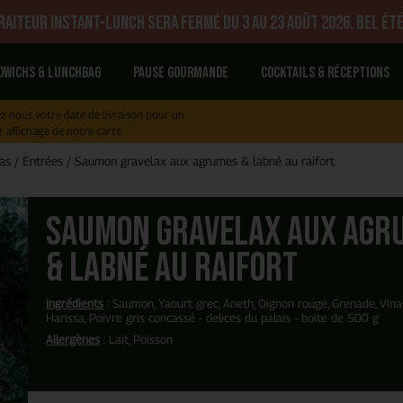
aiteur Instant-Lunch sera fermé du 3 au 23 août 2026. Bel été
dwichs & Lunchbag
Pause gourmande
Cocktails & réceptions
z nous votre date de livraison pour un
r affichage de notre carte
as
/
Entrées
/
Saumon gravelax aux agrumes & labné au raifort
Saumon gravelax aux agr
& labné au raifort
Ingrédients
: Saumon, Yaourt grec, Aneth, Oignon rouge, Grenade, Vinai
Harissa, Poivre gris concassé - delices du palais - boite de 500 g
Allergènes
: Lait, Poisson