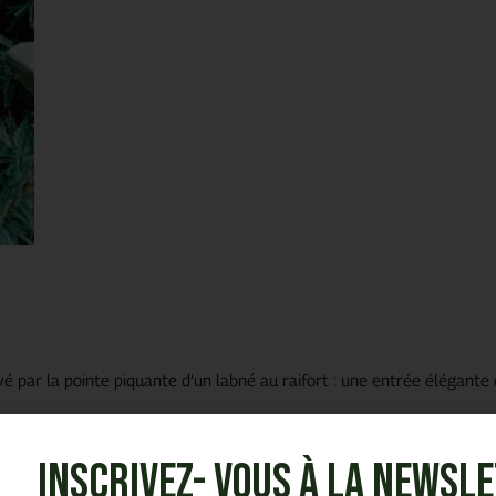
par la pointe piquante d’un labné au raifort : une entrée élégante e
Inscrivez- vous à la Newsl