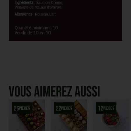
Ingrédients
: Saumon, Crème,
Vinaigre de riz, Jus d'orange
Allergènes
: Poisson, Lait
Quantité minimum : 10
Vendu de 10 en 10
Vous aimerez aussi
26
22
12
pièces
pièces
pièces