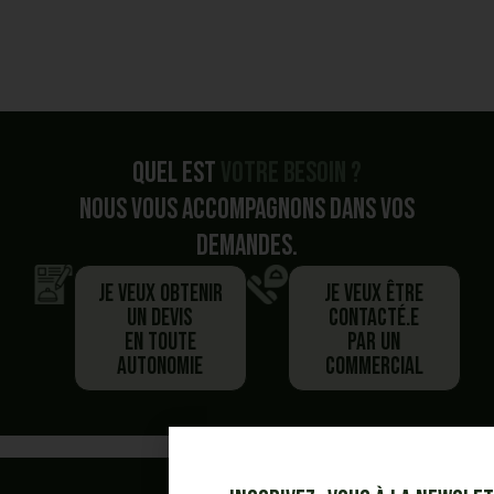
Quel est
votre besoin ?
Nous vous accompagnons dans vos
demandes.
Je veux obtenir
Je veux être
un devis
contacté.e
en toute
par un
autonomie
commercial
Vous avez commencé un panier,
Besoin de plus d'information ?