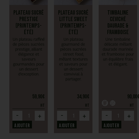
Plateau Sucré
Plateau Sucré
Timbaline
Prestige
Little Sweet
Ceviché
(Printemps-
(Printemps-
daurade &
Été)
Été)
framboise
Un plateau raffiné
Un plateau
Une timbaline
de pièces sucrées
gourmand de
délicate mêlant
prestige, alliant
pièces sucrées
daurade marinée
élégance et
street food,
et framboise pour
saveurs
mêlant textures
un équilibre frais
gourmandes pour
et saveurs pour
et élégant.
un dessert
un dessert
d’exception.
convivial à
partager.
59,90
€
34,90
€
90,00
HT
HT
HT
-
-
-
+
+
+
Ajouter
Ajouter
Ajouter