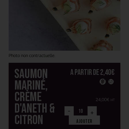
Photo non contractuelle.
Saumon
A partir de
2,40
€
mariné,
crème
24,00
€
HT
d'aneth &
-
+
citron
Ajouter