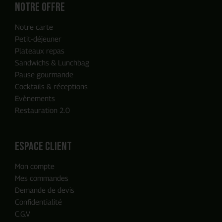
Notre offre
Notre carte
Petit-déjeuner
Plateaux repas
Sandwichs & Lunchbag
Pause gourmande
Cocktails & réceptions
Evènements
Restauration 2.0
ENVOYER MA DEMANDE
espace client
Mon compte
Notre équipe reviendra vers vous
Mes commandes
en moins de 24h, c'est promis
Demande de devis
Confidentialité
C.G.V