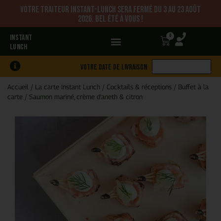
Votre traiteur Instant-Lunch sera fermé du 3 au 23 août
2026. Bel été à vous !
0
INSTANT
LUNCH
Votre date de livraison
Accueil
/
La carte Instant Lunch
/
Cocktails & réceptions
/
Buffet à la
carte
/
Saumon mariné, crème d’aneth & citron