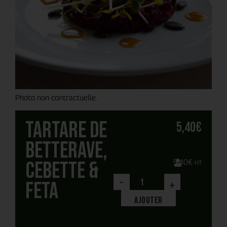
Photo non contractuelle.
Tartare de
5,40
€
betterave,
cebette &
5,40
€
HT
-
feta
+
Ajouter