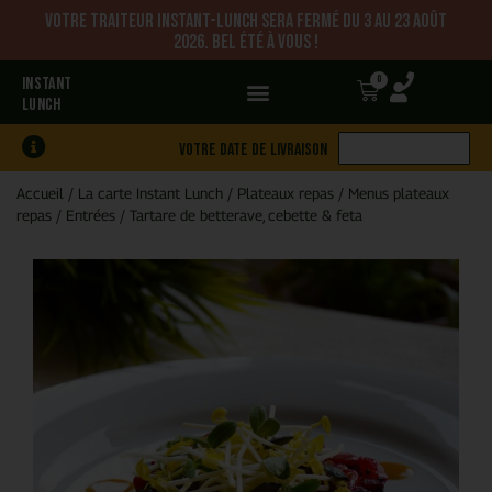
Votre traiteur Instant-Lunch sera fermé du 3 au 23 août
2026. Bel été à vous !
0
INSTANT
LUNCH
Votre date de livraison
Accueil
/
La carte Instant Lunch
/
Plateaux repas
/
Menus plateaux
repas
/
Entrées
/
Tartare de betterave, cebette & feta