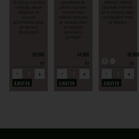
de pièces sucrées
gourmand de
délicate mêlant
prestige, alliant
pièces sucrées
daurade marinée
élégance et
street food,
et framboise pour
saveurs
mêlant textures
un équilibre frais
gourmandes pour
et saveurs pour
et élégant.
un dessert
un dessert
d’exception.
convivial à
partager.
59,90
€
34,90
€
90,00
HT
HT
HT
-
-
-
+
+
+
Ajouter
Ajouter
Ajouter