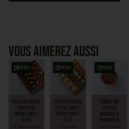
Vous aimerez aussi
26
22
12
pièces
pièces
pièces
Plateau Sucré
Plateau Sucré
Timbaline
Prestige
Little Sweet
Ceviché
(Printemps-
(Printemps-
daurade &
Été)
Été)
framboise
Un plateau raffiné
Un plateau
Une timbaline