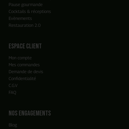
Pause gourmande
Cocktails & réceptions
Evènements
Restauration 2.0
ENVOYER MA DEMANDE
espace client
Mon compte
Notre équipe reviendra vers vous
Mes commandes
en moins de 24h, c'est promis
Demande de devis
Confidentialité
C.G.V
FAQ
Nos engagements
Blog