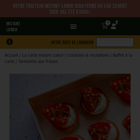
Votre traiteur Instant-Lunch sera fermé du 3 au 23 août
2026. Bel été à vous !
0
INSTANT
LUNCH
Votre date de livraison
Accueil
/
La carte Instant Lunch
/
Cocktails & réceptions
/
Buffet à la
carte
/
Tartelette aux fraises