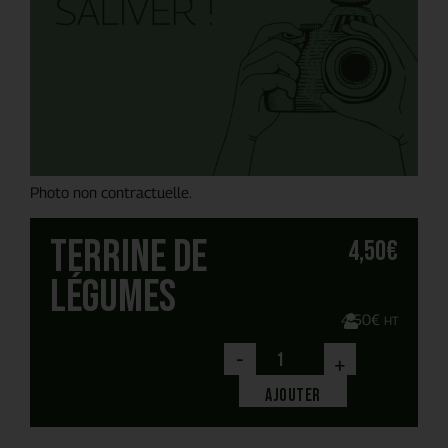
Photo non contractuelle.
Terrine de
4,50
€
légumes
4,50
€
HT
-
+
Ajouter