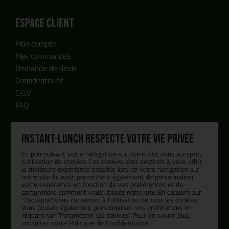
ENVOYER MA DEMANDE
espace client
Mon compte
Notre équipe reviendra vers vous
Mes commandes
en moins de 24h, c'est promis
Demande de devis
Confidentialité
C.G.V
FAQ
Instant-Lunch respecte votre vie privée
Nos engagements
En poursuivant votre navigation sur notre site, vous acceptez
l’utilisation de cookies. Ces cookies sont destinés à vous offrir
Blog
la meilleure expérience possible lors de votre navigation sur
Recrutement
notre site. Ils nous permettent également de personnaliser
votre expérience en fonction de vos préférences et de
Qui sommes-nous ?
comprendre comment vous utilisez notre site. En cliquant sur
Politique RSE
"J’accepte", vous consentez à l'utilisation de tous les cookies.
Vous pouvez également personnaliser vos préférences en
cliquant sur "Paramétrer les cookies". Pour en savoir plus,
consultez notre
Politique de Confidentialité
.