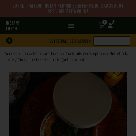
Votre traiteur Instant-Lunch sera fermé du 3 au 23 août
2026. Bel été à vous !
0
INSTANT
LUNCH
Votre date de livraison
Accueil
/
La carte Instant Lunch
/
Cocktails & réceptions
/
Buffet à la
carte
/
Timbaline boeuf carotte (petit format)