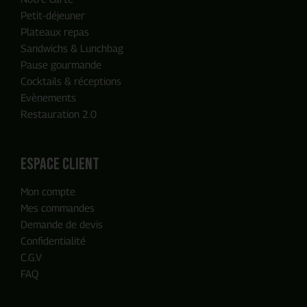
Petit-déjeuner
Plateaux repas
Sandwichs & Lunchbag
Pause gourmande
Cocktails & réceptions
Evènements
Restauration 2.0
ENVOYER MA DEMANDE
espace client
Mon compte
Notre équipe reviendra vers vous
Mes commandes
en moins de 24h, c'est promis
Demande de devis
Confidentialité
C.G.V
FAQ