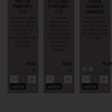
Prestige
Little Sweet
Ceviché
(Printemps-
(Printemps-
daurade &
Été)
Été)
framboise
Un plateau raffiné
Un plateau
Une timbaline
de pièces sucrées
gourmand de
délicate mêlant
prestige, alliant
pièces sucrées
daurade marinée
élégance et
street food,
et framboise pour
saveurs
mêlant textures
un équilibre frais
gourmandes pour
et saveurs pour
et élégant.
un dessert
un dessert
d’exception.
convivial à
partager.
59,90
€
34,90
€
90,00
HT
HT
HT
-
-
-
+
+
+
Ajouter
Ajouter
Ajouter