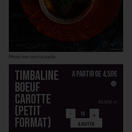
Photo non contractuelle.
Timbaline
A partir de
4,50
€
boeuf
carotte
45,00
€
HT
(petit
-
+
format)
Ajouter