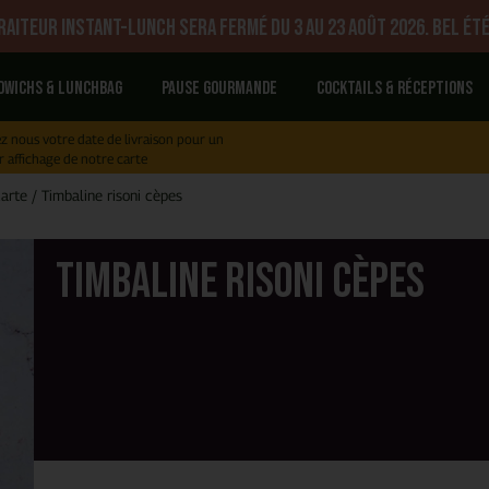
aiteur Instant-Lunch sera fermé du 3 au 23 août 2026. Bel été
dwichs & Lunchbag
Pause gourmande
Cocktails & réceptions
z nous votre date de livraison pour un
r affichage de notre carte
carte
/
Timbaline risoni cèpes
Timbaline risoni cèpes