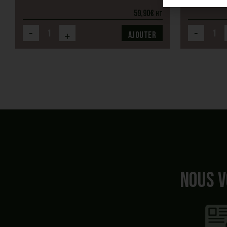
59,90
€
HT
-
-
+
Ajouter
Nous v