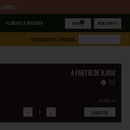
 à vous !
0
Planches à partager
Mon compte
0,00
€
Votre date de livraison
A partir de
8,00
€
8,00
€
HT
-
+
Ajouter