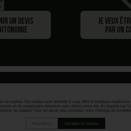
nir un devis
Je veux êt
autonomie
par un 
Besoin de plus d'information ?
Vous avez commencé un panier,
s préférez
être recontac
e offre
espace client
Nos e
souhaitez
générer un dev
ion de cookies. Ces cookies sont destinés à vous offrir la meilleure expérience
 carte
Mon compte
Blog
nces et de comprendre comment vous utilisez notre site. En cliquant sur "J’acc
étrer les cookies". Pour en savoir plus, consultez notre
Politique de Confident
En autonomie et rapidement ?
-déjeuner
Mes commandes
Recrute
Planifier un rendez-vous
aux repas
Demande de devis
Qui som
avec un commercial
Paramètres
J'accepte les cookies
ichs & Lunchbag
Confidentialité
Politiqu