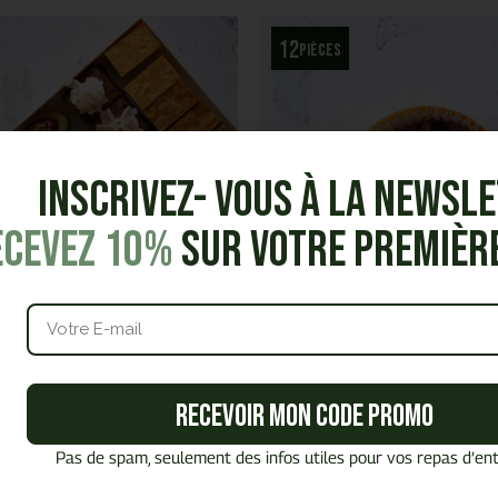
12
pièces
Inscrivez- vous à la Newsl
ecevez 10%
sur votre premiè
eau Sucré Little Sweet
Timbaline Ceviché daurade 
(Printemps-Été)
Une timbaline délicate mêlant da
Recevoir mon code promo
et framboise pour un équilibre fra
ourmand de pièces sucrées street
ant textures et saveurs pour un
Pas de spam, seulement des infos utiles pour vos repas d’ent
sert convivial à partager.