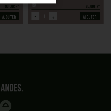
90,00
€
85,00
€
HT
HT
-
+
Ajouter
Ajouter
mandes.