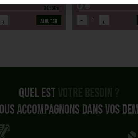
34,90
€
HT
-
+
+
Ajouter
Quel est
votre besoin ?
ous accompagnons dans vos de