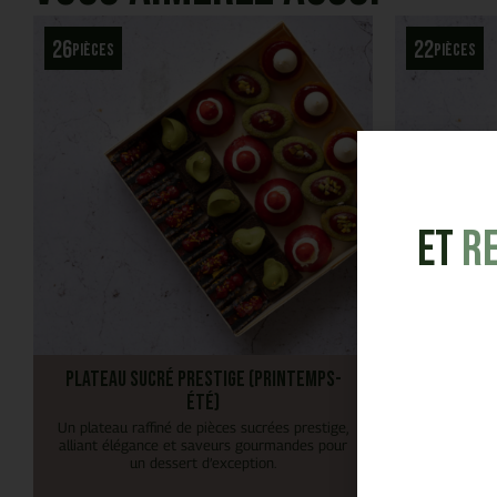
26
22
pièces
pièces
et
R
Plateau Sucré Prestige (Printemps-
Plat
Été)
Un plateau raffiné de pièces sucrées prestige,
Un plateau g
alliant élégance et saveurs gourmandes pour
food, mêl
un dessert d’exception.
des