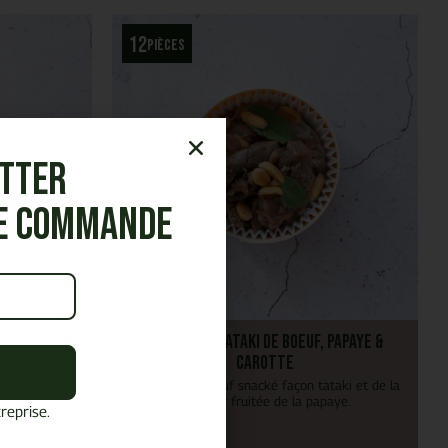
12
pièces
etter
re commande
& framboise
Timbaline Tataki de boeuf, papaye &
carotte
urade marinée
is et élégant.
L’alliance du bœuf snacké façon tataki et de la
douceur fruitée de la papaye.
reprise.