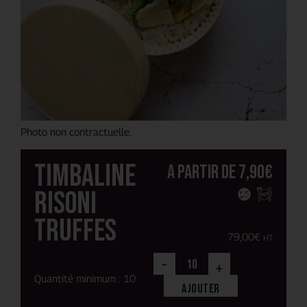
Photo non contractuelle.
Timbaline
A partir de
7,90
€
risoni
truffes
79,00
€
HT
-
+
Quantité minimum : 10
Ajouter