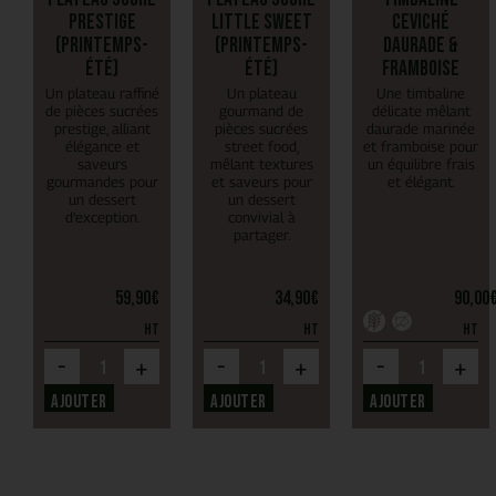
Prestige
Little Sweet
Ceviché
(Printemps-
(Printemps-
daurade &
Été)
Été)
framboise
Un plateau raffiné
Un plateau
Une timbaline
de pièces sucrées
gourmand de
délicate mêlant
prestige, alliant
pièces sucrées
daurade marinée
élégance et
street food,
et framboise pour
saveurs
mêlant textures
un équilibre frais
gourmandes pour
et saveurs pour
et élégant.
un dessert
un dessert
d’exception.
convivial à
partager.
59,90
€
34,90
€
90,00
HT
HT
HT
-
-
-
+
+
+
Ajouter
Ajouter
Ajouter