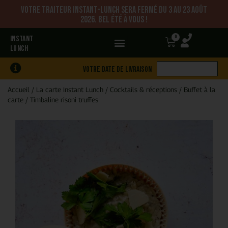
Votre traiteur Instant-Lunch sera fermé du 3 au 23 août
2026. Bel été à vous !
0
INSTANT
LUNCH
Votre date de livraison
Accueil
/
La carte Instant Lunch
/
Cocktails & réceptions
/
Buffet à la
carte
/
Timbaline risoni truffes