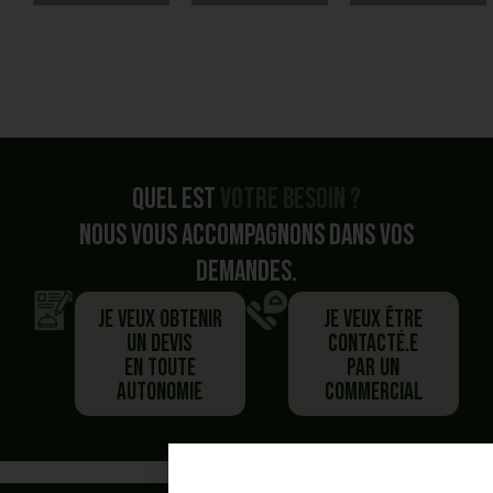
Quel est
votre besoin ?
Nous vous accompagnons dans vos
demandes.
Je veux obtenir
Je veux être
un devis
contacté.e
en toute
par un
autonomie
commercial
Vous avez commencé un panier,
Besoin de plus d'information ?