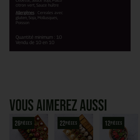
citron vert, Sauce huître
Allergènes
: Cereales avec
gluten, Soja, Mollusques,
Poisson
Quantité minimum : 10
Vendu de 10 en 10
Vous aimerez aussi
26
22
12
pièces
pièces
pièces