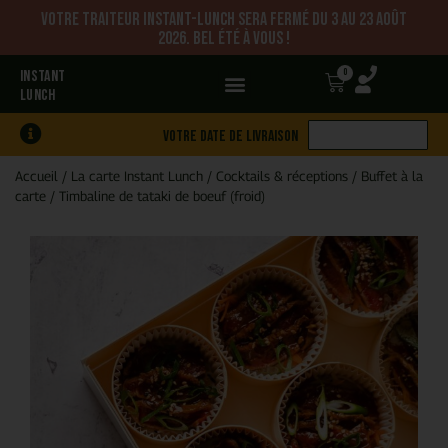
Votre traiteur Instant-Lunch sera fermé du 3 au 23 août
2026. Bel été à vous !
0
INSTANT
LUNCH
Votre date de livraison
Accueil
/
La carte Instant Lunch
/
Cocktails & réceptions
/
Buffet à la
carte
/
Timbaline de tataki de boeuf (froid)