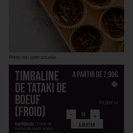
Photo non contractuelle.
Timbaline
A partir de
7,90
€
de tataki de
boeuf
79,00
€
HT
(froid)
-
+
Ingrédients
: Cœur de
Ajouter
rumsteak black angus,
Cébette, Sauce soja, Pulco