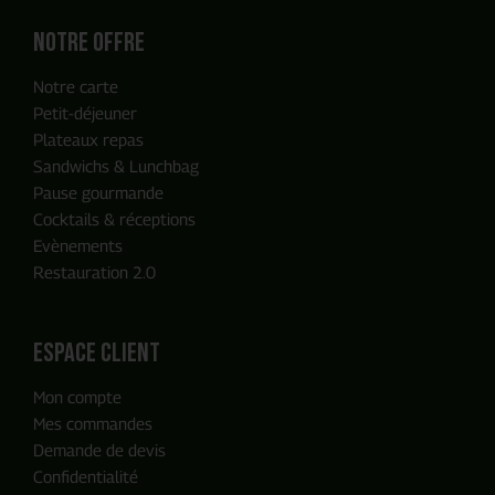
Notre offre
Notre carte
Petit-déjeuner
Plateaux repas
Sandwichs & Lunchbag
Pause gourmande
Cocktails & réceptions
Evènements
Restauration 2.0
ENVOYER MA DEMANDE
espace client
Mon compte
Notre équipe reviendra vers vous
Mes commandes
en moins de 24h, c'est promis
Demande de devis
Confidentialité