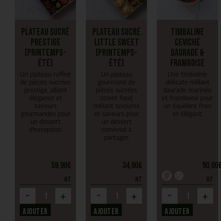
Plateau Sucré
Plateau Sucré
Timbaline
Prestige
Little Sweet
Ceviché
(Printemps-
(Printemps-
daurade &
Été)
Été)
framboise
Un plateau raffiné
Un plateau
Une timbaline
de pièces sucrées
gourmand de
délicate mêlant
prestige, alliant
pièces sucrées
daurade marinée
élégance et
street food,
et framboise pour
saveurs
mêlant textures
un équilibre frais
gourmandes pour
et saveurs pour
et élégant.
un dessert
un dessert
d’exception.
convivial à
partager.
59,90
€
34,90
€
90,00
HT
HT
HT
-
-
-
+
+
+
Ajouter
Ajouter
Ajouter