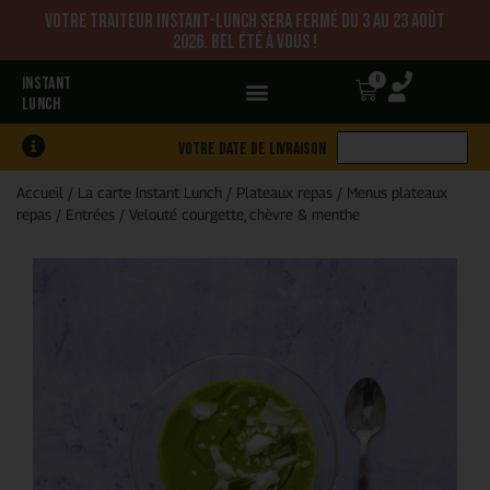
Votre traiteur Instant-Lunch sera fermé du 3 au 23 août
2026. Bel été à vous !
0
INSTANT
LUNCH
Votre date de livraison
Accueil
/
La carte Instant Lunch
/
Plateaux repas
/
Menus plateaux
repas
/
Entrées
/
Velouté courgette, chèvre & menthe