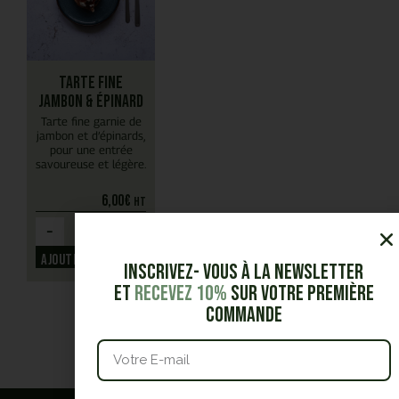
Tarte fine
jambon & épinard
Tarte fine garnie de
jambon et d’épinards,
pour une entrée
savoureuse et légère.
6,00
€
HT
-
+
Ajouter
Inscrivez- vous à la Newsletter
et
Recevez 10%
sur votre première
commande