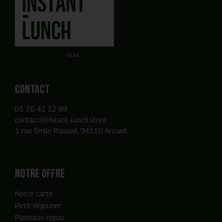
J'obtiens mon devis en ligne
Planifier un rendez-vous
avec un commercial
en quelques clics
Obtenez un devis par E-mail de manière autonome sur la
Ou utilisez notre Formulaire de contact
base des produits que vous avez ajouté à votre panier.
V4.14
Contact
01 76 42 12 89
contact@instant-lunch.store
1 rue Emile Raspail, 94110 Arcueil
Notre offre
Notre carte
Petit-déjeuner
Plateaux repas