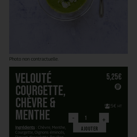
Photo non contractuelle.
Velouté
5,25
€
courgette,
chèvre &
5,25
€
HT
menthe
-
+
Ingrédients
: Chèvre, Menthe,
Ajouter
Courgette, Oignons émincés,
Piment d'espelette, Bouillon