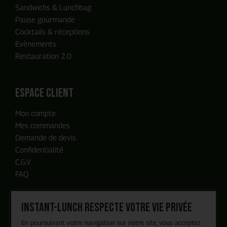
Sandwichs & Lunchbag
Pause gourmande
Cocktails & réceptions
Evènements
Restauration 2.0
ENVOYER MA DEMANDE
espace client
Mon compte
Notre équipe reviendra vers vous
Mes commandes
en moins de 24h, c'est promis
Demande de devis
Confidentialité
C.G.V
FAQ
Instant-Lunch respecte votre vie privée
Nos engagements
En poursuivant votre navigation sur notre site, vous acceptez