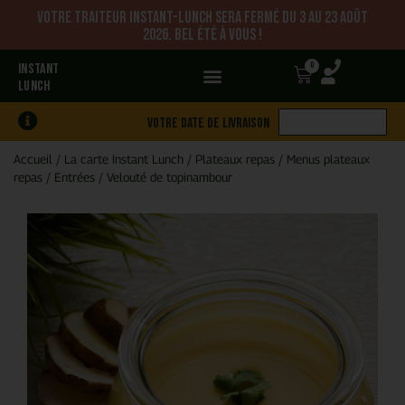
Votre traiteur Instant-Lunch sera fermé du 3 au 23 août
2026. Bel été à vous !
0
INSTANT
LUNCH
Votre date de livraison
Accueil
/
La carte Instant Lunch
/
Plateaux repas
/
Menus plateaux
repas
/
Entrées
/
Velouté de topinambour