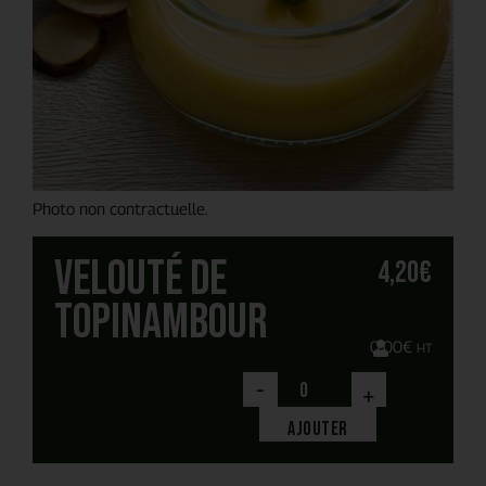
Photo non contractuelle.
Velouté de
4,20
€
topinambour
0,00
€
HT
-
+
Ajouter