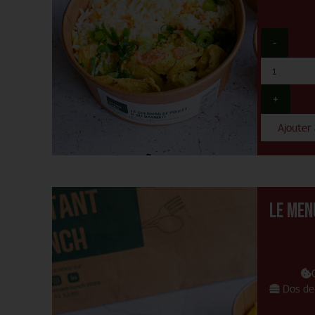
-
+
Ajouter
Le men
Dos de 