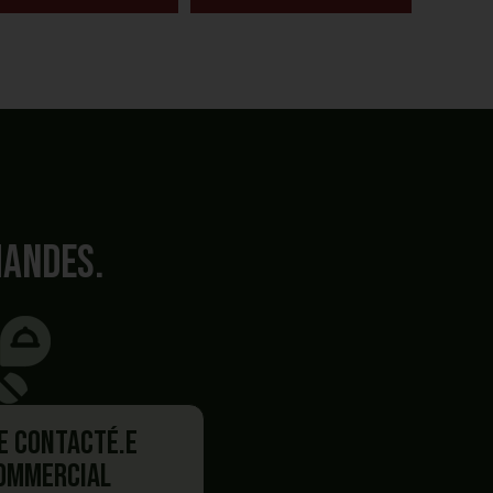
mandes.
re contacté.e
commercial