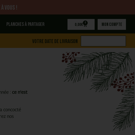
 à vous !
0
Planches à partager
Mon compte
0,00
€
Votre date de livraison
nnée :
ce n’est
r a concocté
vrez nos