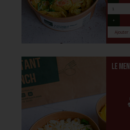
+
Ajouter
Le men