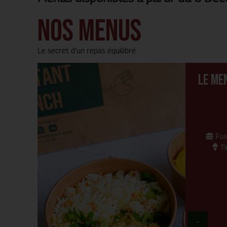
nos Menus
Le secret d’un repas équilibré
Le Me
Fusi
Ti
-