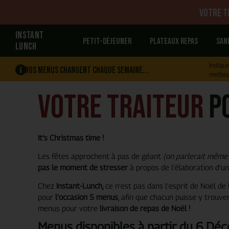
Votre tr
INSTANT
Petit-déjeuner
Plateaux repas
San
LUNCH
Indique
Nos menus changent chaque semaine...
meilleu
Votre traiteur
p
It’s
Christmas
time !
Les fêtes approchent à pas de géant
(on parlerait même 
pas le moment de stresser
à propos de l’élaboration d’u
Chez
Instant-Lunch,
ce n’est pas dans l’esprit de Noël de 
pour
l’occasion 5 menus
, afin que chacun puisse y trouve
menus pour votre
livraison de repas de Noël !
Menus disponibles à partir
du 6 Déce