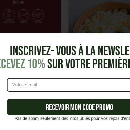
Inclus
Inscrivez- vous à la Newsl
ecevez 10%
sur votre premiè
 au panier
s même votre re
Recevoir mon code promo
Pas de spam, seulement des infos utiles pour vos repas d’ent