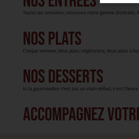
nos entrées
Toutes les semaines, retrouvez notre gamme d’entrées. A
nos plats
Chaque semaine, deux plats végétariens, deux plats à base
nos desserts
Ici la gourmandise n’est pas un vilain défaut, il est l’heur
Accompagnez votre