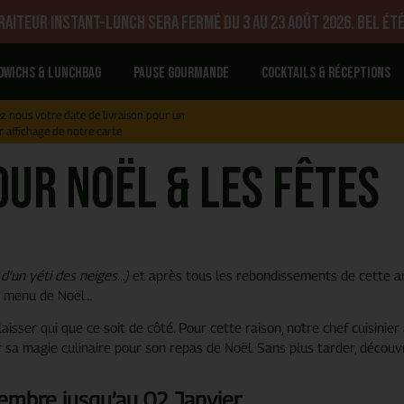
aiteur Instant-Lunch sera fermé du 3 au 23 août 2026. Bel été
dwichs & Lunchbag
Pause gourmande
Cocktails & réceptions
z nous votre date de livraison pour un
r affichage de notre carte
our NOËL & les fêtes
d’un yéti des neiges…)
et après tous les rebondissements de cette a
n menu de Noël…
laisser qui que ce soit de côté. Pour cette raison, notre chef cuisinie
r sa magie culinaire pour son repas de Noël. Sans plus tarder, décou
mbre jusqu’au 02 Janvier.