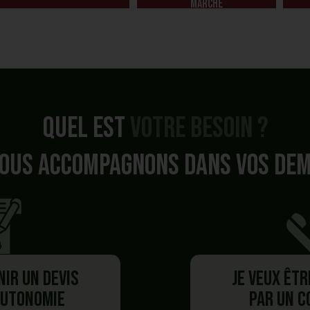
marché
Quel est
votre besoin ?
ous accompagnons dans vos de
nir un devis
Je veux êt
autonomie
par un 